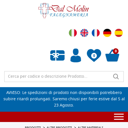
0
0
Wishlist vuota
AVVISO: Le spedizioni di prodotti non disponibili potrebbero
subire ritardi prolungati. Saremo chiusi per ferie estive dal 5 al
23 Agosto.
Togg
navi