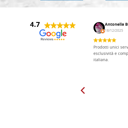
4.7
Andrea Monguzzi
Antonella B
15/01/2025
18/12/2025
Non pratico l'iconografia, ma mi
Prodotti unici ser
cimento con il chip carving. Ho girato
esclusività e com
mari e monti online alla ricerca di
italiana.
tavole di tiglio per poter coltivare il
mio hobby, e ne ho comprate diverse
da diversi fornitori. Ho sempre speso
molto per delle tavole scadenti. Un
giorno sono finito, per caso, sul sito
della Falegnameria Dal Molin e mi si
è aperto un mondo. Tavole di tutte le
misure, e anche di forme particolari...
Ne ho ordinata qualcuna per provare
e devo dire: FINALMENTE! Finalmente