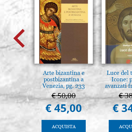
Arte bizantina e
Luce del 
postbizantina a
Icone: 
Venezia, pg. 233
avanzati f
pratica.
€ 50,00
€ 3
€ 45,00
€ 3
ACQUISTA
ACQU