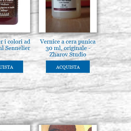
 i colori ad
Vernice a cera punica
ml Sennelier
30 ml, originale -
Zharov Studio
Bielorussia
UISTA
ACQUISTA