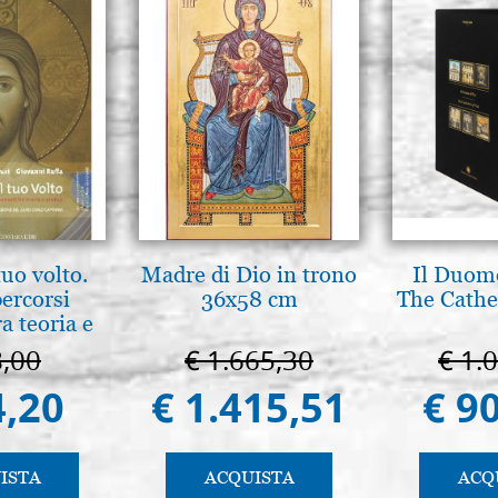
tuo volto.
Madre di Dio in trono
Il Duomo
percorsi
36x58 cm
The Cathed
ra teoria e
 pg. 430
8,00
€ 1.665,30
€ 1.
4,20
€ 1.415,51
€ 9
ISTA
ACQUISTA
ACQ