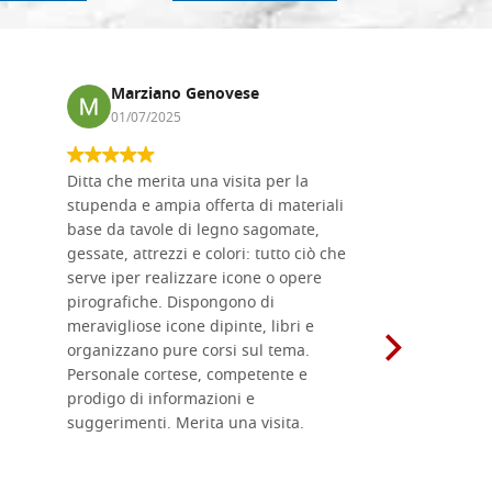
Marziano Genovese
Anna
01/07/2025
17/02
Ditta che merita una visita per la
Le tavole i
stupenda e ampia offerta di materiali
da me acqu
base da tavole di legno sagomate,
fornitissi
gessate, attrezzi e colori: tutto ciò che
per esegui
serve iper realizzare icone o opere
un ottimo 
pirografiche. Dispongono di
sono dispo
meravigliose icone dipinte, libri e
di formati
organizzano pure corsi sul tema.
l'imballagg
Personale cortese, competente e
ricevuti c
prodigo di informazioni e
Complimen
suggerimenti. Merita una visita.