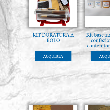
KIT DORATURA A
Kit base 1
BOLO
confezio
contenitor
ACQUISTA
ACQU