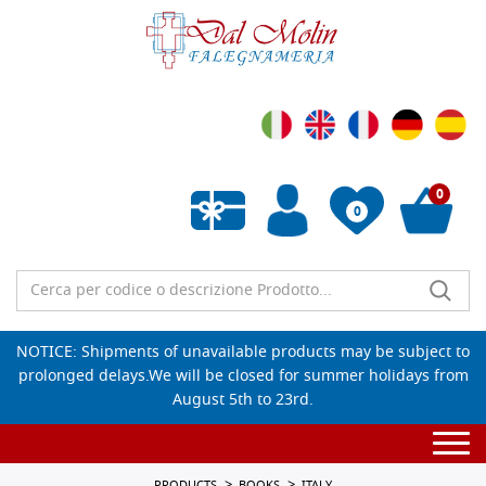
0
0
Empty wishlist
NOTICE: Shipments of unavailable products may be subject to
prolonged delays.We will be closed for summer holidays from
August 5th to 23rd.
Togg
navi