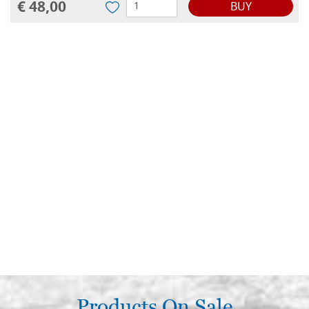
€ 48,00
BUY
Products On Sale