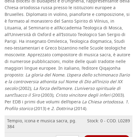
della diocesi di Budapest e d’Ungheria, rappresentante della
Chiesa ortodossa russa presso le istituzioni europee a
Bruxelles. Diplomato in violino, pianoforte e composizione, si
è formato al monastero del Santo Spirito di Vilnius, in
Lituania, al Seminario e all’Accademia Teologica di Mosca,
all’Università di Oxford e all’Istituto Teologico San Sergio di
Parigi. Ha insegnato Omiletica, Teologica dogmatica, Studi
neo-testamentari e Greco bizantino nelle Scuole teologiche
moscovite. Apprezzato compositore di musica sacra, è autore
di numerose pubblicazioni, molte delle quali tradotte nelle
maggiori lingue europee. In italiano, l’editore Qiqajonha
proposto:
La gloria del Nome. L’opera dello schimonaco Ilario
e la controversia athonita sul Nome di Dio all’inizio del XX
secolo
(2002);
La forza dell’amore. L’universo spirituale di
sant’Isacco il Siro
(2003);
Cristo vincitore degli inferi
(2003).
Per EDB i primi due volumi dell’opera
La Chiesa ortodossa. 1.
Profilo storico
(2013) e
2. Dottrina
(2014).
Tempio, icona e musica sacra, pg.
Stock: 0 - COD. L0289
384