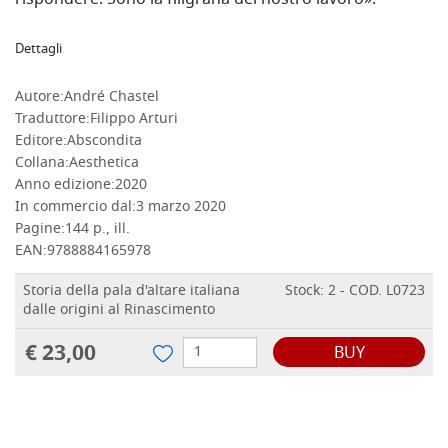
rispondere. Sono la filigrana del nostro lavoro».
Dettagli
Autore:
André Chastel
Traduttore:
Filippo Arturi
Editore:
Abscondita
Collana:
Aesthetica
Anno edizione:
2020
In commercio dal:
3 marzo 2020
Pagine:
144 p., ill.
EAN:
9788884165978
Storia della pala d'altare italiana
Stock: 2 - COD. L0723
dalle origini al Rinascimento
€ 23,00
BUY