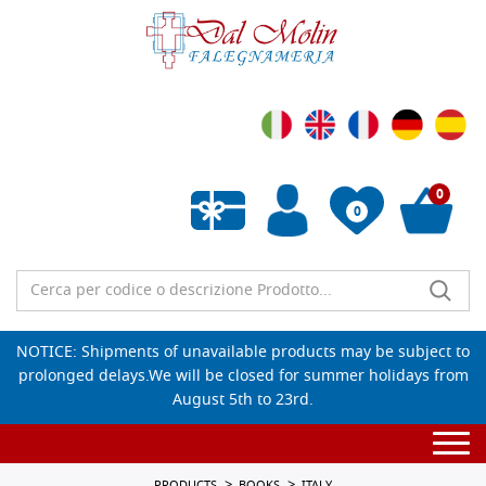
0
0
Empty wishlist
NOTICE: Shipments of unavailable products may be subject to
prolonged delays.We will be closed for summer holidays from
August 5th to 23rd.
Togg
navi