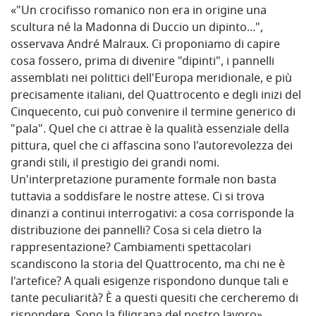
«"Un crocifisso romanico non era in origine una
scultura né la Madonna di Duccio un dipinto...",
osservava André Malraux. Ci proponiamo di capire
cosa fossero, prima di divenire "dipinti", i pannelli
assemblati nei polittici dell'Europa meridionale, e più
precisamente italiani, del Quattrocento e degli inizi del
Cinquecento, cui può convenire il termine generico di
"pala". Quel che ci attrae è la qualità essenziale della
pittura, quel che ci affascina sono l'autorevolezza dei
grandi stili, il prestigio dei grandi nomi.
Un'interpretazione puramente formale non basta
tuttavia a soddisfare le nostre attese. Ci si trova
dinanzi a continui interrogativi: a cosa corrisponde la
distribuzione dei pannelli? Cosa si cela dietro la
rappresentazione? Cambiamenti spettacolari
scandiscono la storia del Quattrocento, ma chi ne è
l'artefice? A quali esigenze rispondono dunque tali e
tante peculiarità? È a questi quesiti che cercheremo di