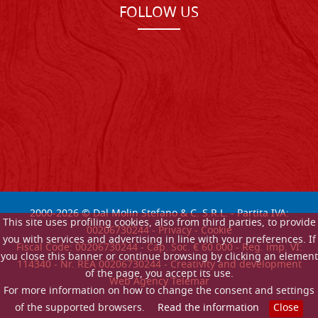
FOLLOW US
2000-
2026
© Dal Molin Stefano & C. S.R.L. - Partita IVA:
This site uses profiling cookies, also from third parties, to provide
00206730244 -
Privacy
-
Cookie
you with services and advertising in line with your preferences. If
Fiscal Code: 00206730244 - Cap. Soc. € 60.000 - Reg. imp. VI:
you close this banner or continue browsing by clicking an element
114340 - Nr. REA 00206730244 - Creativity and development
of the page, you accept its use.
Web Agency Telemar
For more information on how to change the consent and settings
of the supported browsers.
Read the information
Close