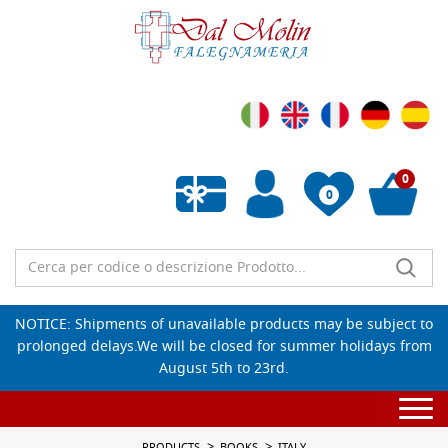
0
0
Empty wishlist
NOTICE: Shipments of unavailable products may be subject to
prolonged delays.We will be closed for summer holidays from
August 5th to 23rd.
Togg
navi