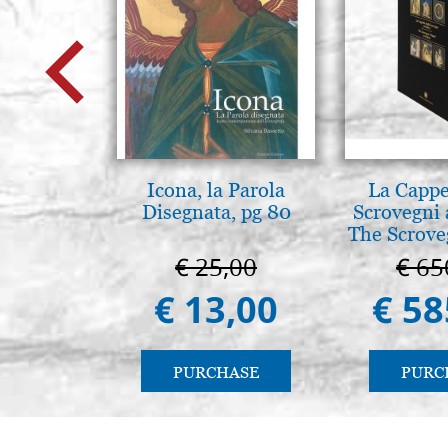
Icona, la Parola
La Cappe
Disegnata, pg 80
Scrovegni 
The Scrove
in P
€ 25,00
€ 65
€ 13,00
€ 58
PURCHASE
PURC