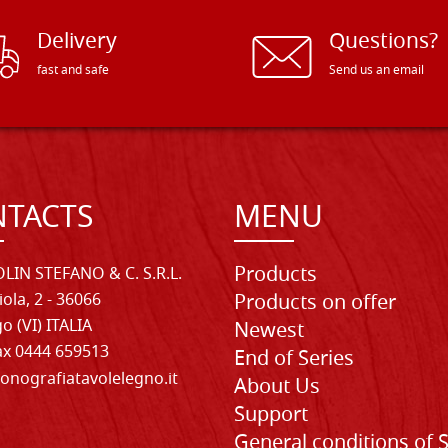
Delivery
Questions?
fast and safe
Send us an email
TACTS
MENU
Products
LIN STEFANO & C. S.R.L.
iola, 2 - 36066
Products on offer
o (VI) ITALIA
Newest
Fax 0444 659513
End of Series
onografiatavolelegno.it
About Us
Support
General conditions of 