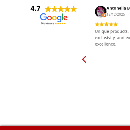
4.7
Nina DraguÅ¡ica
Antonella B
30/10/2024
18/12/2025
Everything I need for painting Icons I
Unique products, 
found here. The order was easy and
exclusivity, and ex
delivery very fast to Croatia. Items
excellence.
very well packed. Would strongly
recommend! Thank you Falegnameria
Dal Molin.