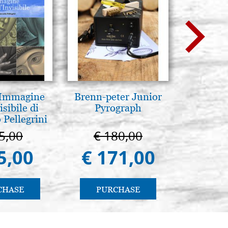
 Immagine
Brenn-peter Junior
Arte b
isibile di
Pyrograph
postbi
 Pellegrini
Venezi
5,00
€ 180,00
€ 
5,00
€ 171,00
€ 
CHASE
PURCHASE
PU