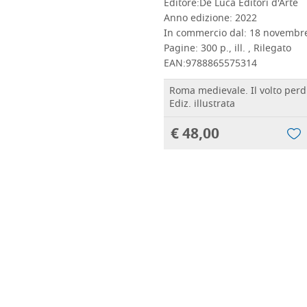
Editore:
De Luca Editori d'Arte
Anno edizione:
2022
In commercio dal:
18 novembr
Pagine:
300 p., ill. , Rilegato
EAN:
9788865575314
Roma medievale. Il volto perdu
Ediz. illustrata
€ 48,00