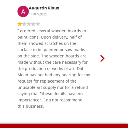
Augustin Rioux
Ronj
11/07/2025
13/11
I ordered several wooden boards to
The produc
paint icons. Upon delivery, half of
than two w
them showed scratches on the
Also well 
surface to be painted or saw marks
recommend 
on the side. The wooden boards are
made without the care necessary for
the production of works of art. Dal
Molin has not had any hearing for my
request for replacement of the
unusable art supply nor for a refund
saying that "these details have no
importance". I do not recommend
this business.