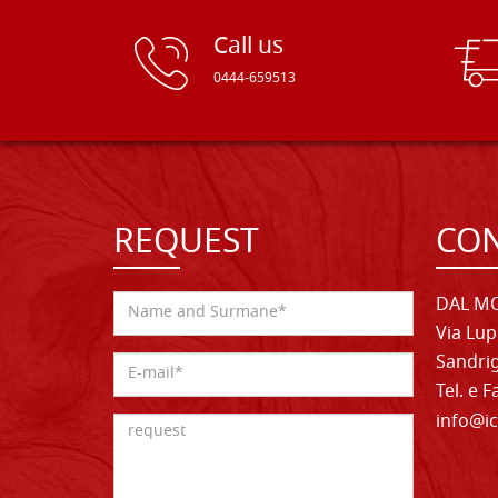
Call us
0444-659513
REQUEST
CON
DAL MO
Via Lup
Sandrig
Tel. e 
info@ic