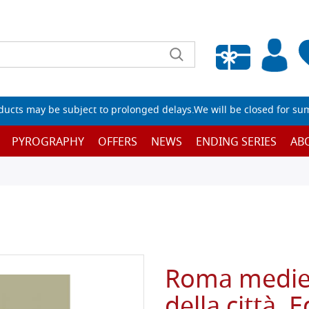
Empty wishlist
ucts may be subject to prolonged delays.We will be closed for su
PYROGRAPHY
OFFERS
NEWS
ENDING SERIES
AB
Roma medieva
della città. E