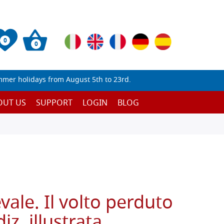
0
0
mmer holidays from August 5th to 23rd.
OUT US
SUPPORT
LOGIN
BLOG
le. Il volto perduto
diz. illustrata