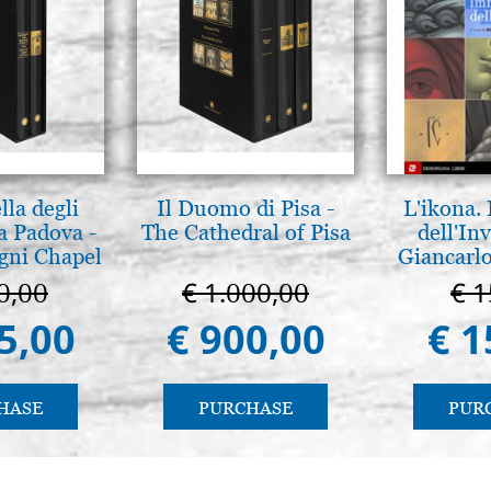
lla degli
Il Duomo di Pisa -
L'ikona.
a Padova -
The Cathedral of Pisa
dell'Inv
gni Chapel
Giancarlo
adua
0,00
€ 1.000,00
€ 1
5,00
€ 900,00
€ 1
HASE
PURCHASE
PUR