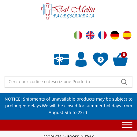
0
0
Empty wishlist
NOTICE: Shipments of unavailable products may be subject to
prolonged delays.We will be closed for summer holidays from
August 5th to 23rd.
Togg
navi