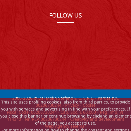
FOLLOW US
2000-
2026
© Dal Molin Stefano & C. S.R.L. - Partita IVA:
This site uses profiling cookies, also from third parties, to provide
00206730244 -
Privacy
-
Cookie
you with services and advertising in line with your preferences. If
Fiscal Code: 00206730244 - Cap. Soc. € 60.000 - Reg. imp. VI:
you close this banner or continue browsing by clicking an element
114340 - Nr. REA 00206730244 - Creativity and development
of the page, you accept its use.
Web Agency Telemar
For more information on how to change the consent and settings