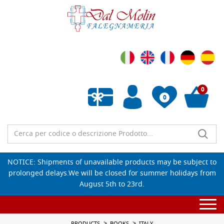
0
0
Empty wishlist
NOTICE: Shipments of unavailable products may be subject to
prolonged delays.We will be closed for summer holidays from
August 5th to 23rd.
Togg
navi