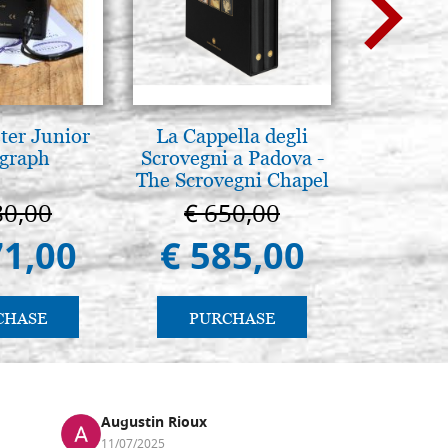
ter Junior
La Cappella degli
Mothe
graph
Scrovegni a Padova -
enthron
The Scrovegni Chapel
in Padua
80,00
€ 650,00
€ 1
71,00
€ 585,00
€ 1.
CHASE
PURCHASE
PU
Augustin Rioux
Ronj
11/07/2025
13/11