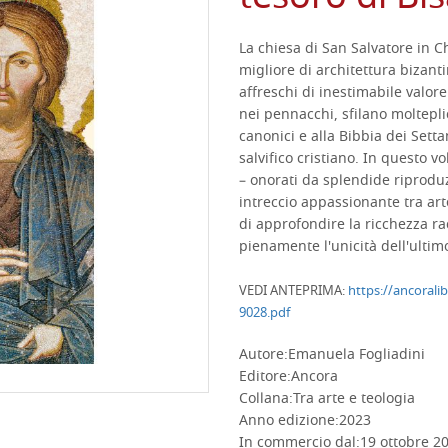
La chiesa di San Salvatore in C
migliore di architettura bizanti
affreschi di inestimabile valore.
nei pennacchi, sfilano molteplici
canonici e alla Bibbia dei Sett
salvifico cristiano. In questo 
– onorati da splendide riproduz
intreccio appassionante tra art
di approfondire la ricchezza r
pienamente l'unicità dell'ultim
VEDI ANTEPRIMA:
https://ancoralib
9028.pdf
Autore:
Emanuela Fogliadini
Editore:
Ancora
Collana:
Tra arte e teologia
Anno edizione:
2023
In commercio dal:
19 ottobre 2