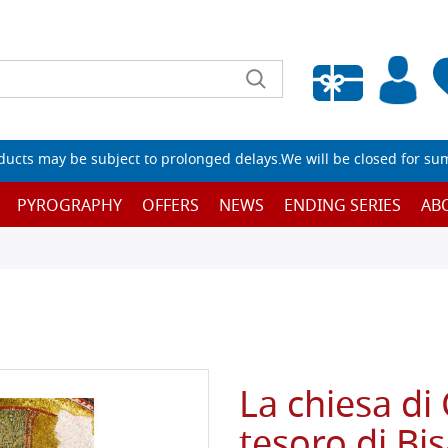
Empty wishlist
ucts may be subject to prolonged delays.We will be closed for su
PYROGRAPHY
OFFERS
NEWS
ENDING SERIES
AB
La chiesa di
tesoro di Bi