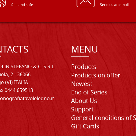
fast and safe
Send us an email
TACTS
MENU
Products
LIN STEFANO & C. S.R.L.
iola, 2 - 36066
Products on offer
o (VI) ITALIA
Newest
Fax 0444 659513
End of Series
onografiatavolelegno.it
About Us
Support
General conditions of 
Gift Cards