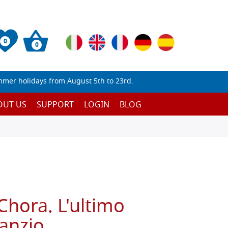
0
0
mmer holidays from August 5th to 23rd.
OUT US
SUPPORT
LOGIN
BLOG
 Chora. L'ultimo
sanzio.