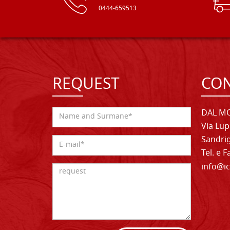
0444-659513
REQUEST
CON
DAL MO
Via Lup
Sandrig
Tel. e 
info@ic