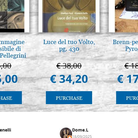
 Immagine
Luce del tuo Volto,
Brenn-pe
sibile di
pg. 430
Pyro
Pellegrini
5,00
€ 38,00
€ 1
5,00
€ 34,20
€ 1
HASE
PURCHASE
PUR
enelli
Dome.L
18/09/2025