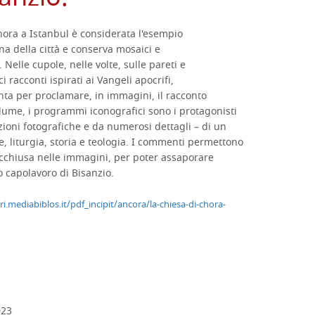
hora a Istanbul è considerata l'esempio
na della città e conserva mosaici e
DESCRIZIONE
 Nelle cupole, nelle volte, sulle pareti e
 racconti ispirati ai Vangeli apocrifi,
anta per proclamare, in immagini, il racconto
volume, i programmi iconografici sono i protagonisti
ioni fotografiche e da numerosi dettagli – di un
e, liturgia, storia e teologia. I commenti permettono
acchiusa nelle immagini, per poter assaporare
o capolavoro di Bisanzio.
ri.mediabiblos.it/pdf_incipit/ancora/la-chiesa-di-chora-
DETTAGLI
023