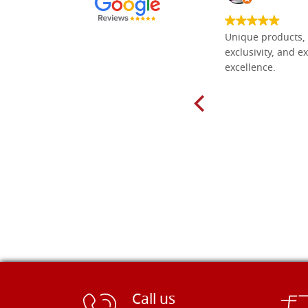
Everything I need for painting Icons I
Unique products, 
found here. The order was easy and
exclusivity, and ex
delivery very fast to Croatia. Items
excellence.
very well packed. Would strongly
recommend! Thank you Falegnameria
Dal Molin.
Call us