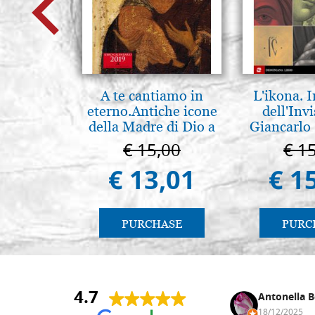
A te cantiamo in
L'ikona.
eterno.Antiche icone
dell'Invi
della Madre di Dio a
Giancarlo 
Vladimir e Suzdal
€ 15,00
€ 1
(libro-cal. 2019))
€ 13,01
€ 1
PURCHASE
PURC
4.7
Nina DraguÅ¡ica
Antonella B
30/10/2024
18/12/2025