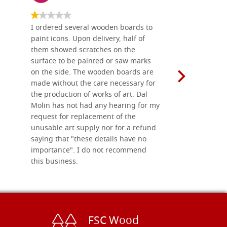
I ordered several wooden boards to
The produc
paint icons. Upon delivery, half of
than two w
them showed scratches on the
Also well 
surface to be painted or saw marks
recommend 
on the side. The wooden boards are
made without the care necessary for
the production of works of art. Dal
Molin has not had any hearing for my
request for replacement of the
unusable art supply nor for a refund
saying that "these details have no
importance". I do not recommend
this business.
FSC Wood