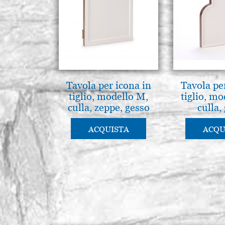
Tavola per icona in
Tavola pe
tiglio, modello M,
tiglio, m
culla, zeppe, gesso
culla,
ACQUISTA
ACQU