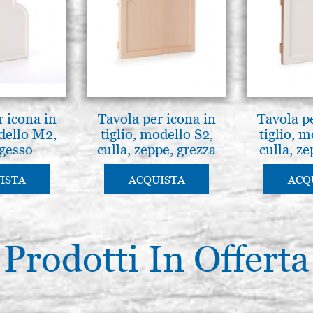
r icona in
Tavola per icona in
Tavola pe
odello M2,
tiglio, modello S2,
tiglio, m
 gesso
culla, zeppe, grezza
culla, ze
ISTA
ACQUISTA
ACQ
Prodotti In Offerta