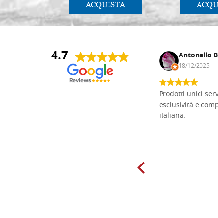
ACQUISTA
ACQU
4.7
Andrea Monguzzi
Antonella B
15/01/2025
18/12/2025
Non pratico l'iconografia, ma mi
Prodotti unici ser
cimento con il chip carving. Ho girato
esclusività e com
mari e monti online alla ricerca di
italiana.
tavole di tiglio per poter coltivare il
mio hobby, e ne ho comprate diverse
da diversi fornitori. Ho sempre speso
molto per delle tavole scadenti. Un
giorno sono finito, per caso, sul sito
della Falegnameria Dal Molin e mi si
è aperto un mondo. Tavole di tutte le
misure, e anche di forme particolari...
Ne ho ordinata qualcuna per provare