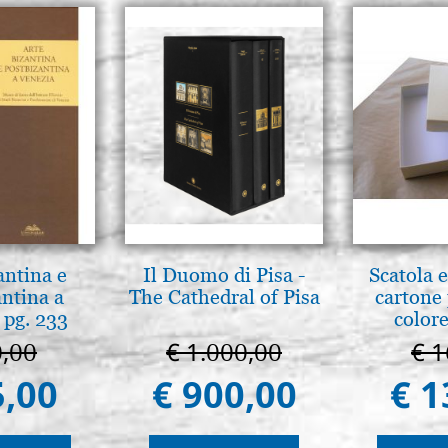
antina e
Il Duomo di Pisa -
Scatola e
antina a
The Cathedral of Pisa
cartone 
 pg. 233
colore
0,00
€ 1.000,00
€ 1
5,00
€ 900,00
€ 1