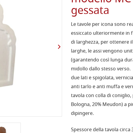
gessata
Le tavole per icona sono rea
essiccato ulteriormente in 
di larghezza, per ottenere il
larghe, le assi vengono uni
(garantendo così lunga dura
midollo dallo stesso verso. 
due lati e spigolata, vernic
anti tarlo e anti muffa e ver
tavola con colla di coniglio,
Bologna, 20% Meudon) a più s
dipingere.
Spessore della tavola circa 