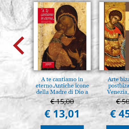
A te cantiamo in
Arte biz
eterno.Antiche icone
postbiz
della Madre di Dio a
Venezia,
Vladimir e Suzdal
€ 15,00
€ 5
(libro-cal. 2019)
€ 13,01
€ 4