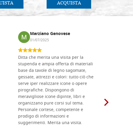
UISTA
ACQUISTA
AC
Marziano Genovese
Anna
01/07/2025
17/02
Ditta che merita una visita per la
Le tavole i
stupenda e ampia offerta di materiali
da me acqu
base da tavole di legno sagomate,
fornitissi
gessate, attrezzi e colori: tutto ciò che
per esegui
serve iper realizzare icone o opere
un ottimo 
pirografiche. Dispongono di
sono dispo
meravigliose icone dipinte, libri e
di formati
organizzano pure corsi sul tema.
l'imballagg
Personale cortese, competente e
ricevuti c
prodigo di informazioni e
Complimen
suggerimenti. Merita una visita.