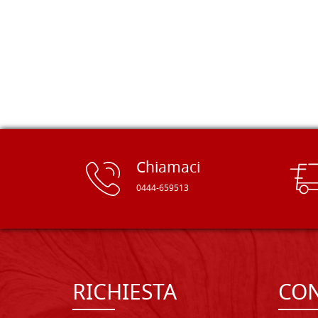
e devo dire: FINALMENTE! Finalmente
delle tavole di alta qualità, ben
rifinite e a prezzi onesti. Inserito
immediatamente nei miei preferiti il
sito, dal quale conto di ordinare
spesso :) Grazie mille!
Chiamaci
0444-659513
RICHIESTA
CON