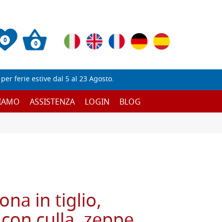
0
0
er ferie estive dal 5 al 23 Agosto.
SIAMO
ASSISTENZA
LOGIN
BLOG
ona in tiglio,
con culla, zeppe,