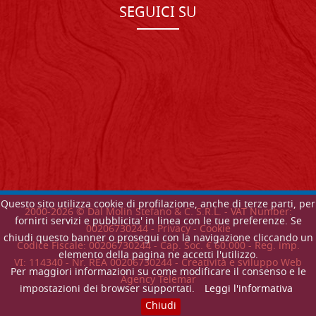
SEGUICI SU
Questo sito utilizza cookie di profilazione, anche di terze parti, per
2000-
2026
© Dal Molin Stefano & C. S.R.L. - VAT Number:
fornirti servizi e pubblicita' in linea con le tue preferenze. Se
00206730244 -
Privacy
-
Cookie
chiudi questo banner o prosegui con la navigazione cliccando un
Codice Fiscale: 00206730244 - Cap. Soc. € 60.000 - Reg. imp.
elemento della pagina ne accetti l'utilizzo.
VI: 114340 - Nr. REA 00206730244 - Creatività e sviluppo Web
Per maggiori informazioni su come modificare il consenso e le
Agency Telemar
impostazioni dei browser supportati.
Leggi l'informativa
Chiudi