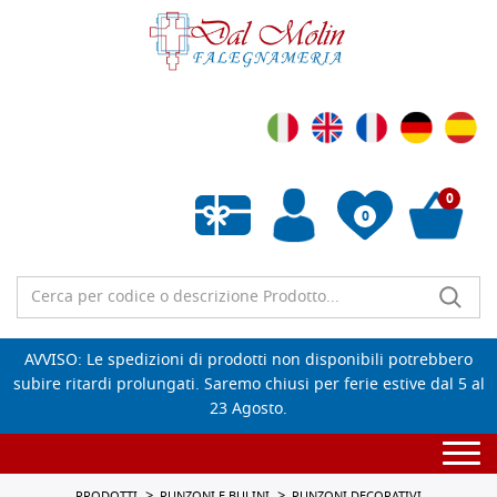
0
0
Wishlist vuota
AVVISO: Le spedizioni di prodotti non disponibili potrebbero
subire ritardi prolungati. Saremo chiusi per ferie estive dal 5 al
23 Agosto.
Togg
navi