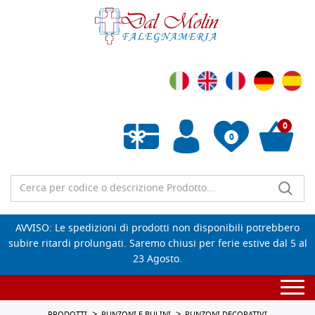
0
0
Wishlist vuota
AVVISO: Le spedizioni di prodotti non disponibili potrebbero
subire ritardi prolungati. Saremo chiusi per ferie estive dal 5 al
23 Agosto.
Togg
navi