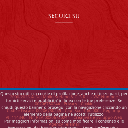
SEGUICI SU
Questo sito utilizza cookie di profilazione, anche di terze parti, per
2000-
2026
© Dal Molin Stefano & C. S.R.L. - VAT Number:
fornirti servizi e pubblicita' in linea con le tue preferenze. Se
00206730244 -
Privacy
-
Cookie
chiudi questo banner o prosegui con la navigazione cliccando un
Codice Fiscale: 00206730244 - Cap. Soc. € 60.000 - Reg. imp.
elemento della pagina ne accetti l'utilizzo.
VI: 114340 - Nr. REA 00206730244 - Creatività e sviluppo Web
Per maggiori informazioni su come modificare il consenso e le
Agency Telemar