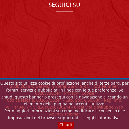
SEGUICI SU
Questo sito utilizza cookie di profilazione, anche di terze parti, per
2000-
2026
© Dal Molin Stefano & C. S.R.L. - VAT Number:
fornirti servizi e pubblicita' in linea con le tue preferenze. Se
00206730244 -
Privacy
-
Cookie
chiudi questo banner o prosegui con la navigazione cliccando un
Codice Fiscale: 00206730244 - Cap. Soc. € 60.000 - Reg. imp.
elemento della pagina ne accetti l'utilizzo.
VI: 114340 - Nr. REA 00206730244 - Creatività e sviluppo Web
Per maggiori informazioni su come modificare il consenso e le
Agency Telemar
impostazioni dei browser supportati.
Leggi l'informativa
Chiudi