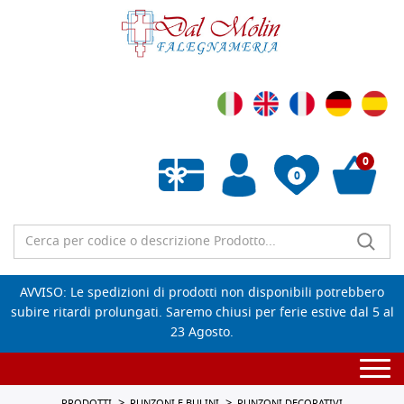
0
0
Wishlist vuota
AVVISO: Le spedizioni di prodotti non disponibili potrebbero
subire ritardi prolungati. Saremo chiusi per ferie estive dal 5 al
23 Agosto.
Togg
navi