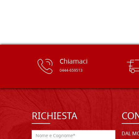
rifinite e a prezzi onesti. Inserito
immediatamente nei miei preferiti il
sito, dal quale conto di ordinare
spesso :) Grazie mille!
Chiamaci
0444-659513
RICHIESTA
CON
DAL MO