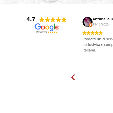
4.7
Andrea Monguzzi
Antonella B
15/01/2025
18/12/2025
Non pratico l'iconografia, ma mi
Prodotti unici ser
cimento con il chip carving. Ho girato
esclusività e com
mari e monti online alla ricerca di
italiana.
tavole di tiglio per poter coltivare il
mio hobby, e ne ho comprate diverse
da diversi fornitori. Ho sempre speso
molto per delle tavole scadenti. Un
giorno sono finito, per caso, sul sito
della Falegnameria Dal Molin e mi si
è aperto un mondo. Tavole di tutte le
misure, e anche di forme particolari...
Ne ho ordinata qualcuna per provare
e devo dire: FINALMENTE! Finalmente
delle tavole di alta qualità, ben