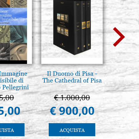
 Immagine
Il Duomo di Pisa -
L'uomo d
isibile di
The Cathedral of Pisa
Una s
 Pellegrini
immagin
5,00
€ 1.000,00
€ 1
5,00
€ 900,00
€ 
UISTA
ACQUISTA
AC