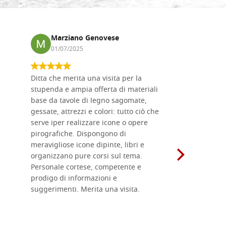
Marziano Genovese
Anna
01/07/2025
17/02
Ditta che merita una visita per la
Le tavole i
stupenda e ampia offerta di materiali
da me acqu
base da tavole di legno sagomate,
fornitissi
gessate, attrezzi e colori: tutto ciò che
per esegui
serve iper realizzare icone o opere
un ottimo 
pirografiche. Dispongono di
sono dispo
meravigliose icone dipinte, libri e
di formati
organizzano pure corsi sul tema.
l'imballagg
Personale cortese, competente e
ricevuti c
prodigo di informazioni e
Complimen
suggerimenti. Merita una visita.