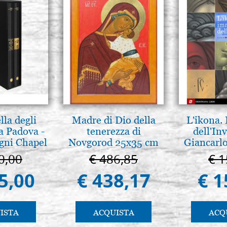
lla degli
Madre di Dio della
L'ikona.
a Padova -
tenerezza di
dell'Inv
gni Chapel
Novgorod 25x35 cm
Giancarlo
adua
0,00
€ 486,85
€ 1
5,00
€ 438,17
€ 1
ISTA
ACQUISTA
ACQ