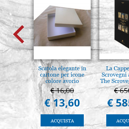
Scatola elegante in
La Cappe
cartone per icone
Scrovegni 
colore avorio
The Scrove
in P
€ 16,00
€ 65
€ 13,60
€ 58
ACQUISTA
ACQU