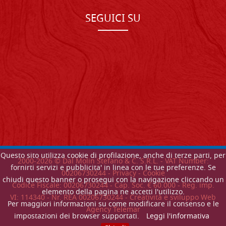
SEGUICI SU
Questo sito utilizza cookie di profilazione, anche di terze parti, per
2000-
2026
© Dal Molin Stefano & C. S.R.L. - VAT Number:
fornirti servizi e pubblicita' in linea con le tue preferenze. Se
00206730244 -
Privacy
-
Cookie
chiudi questo banner o prosegui con la navigazione cliccando un
Codice Fiscale: 00206730244 - Cap. Soc. € 60.000 - Reg. imp.
elemento della pagina ne accetti l'utilizzo.
VI: 114340 - Nr. REA 00206730244 - Creatività e sviluppo Web
Per maggiori informazioni su come modificare il consenso e le
Agency Telemar
impostazioni dei browser supportati.
Leggi l'informativa