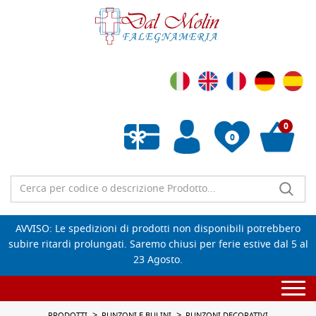
0
0
Wishlist vuota
AVVISO: Le spedizioni di prodotti non disponibili potrebbero
subire ritardi prolungati. Saremo chiusi per ferie estive dal 5 al
23 Agosto.
Togg
navi