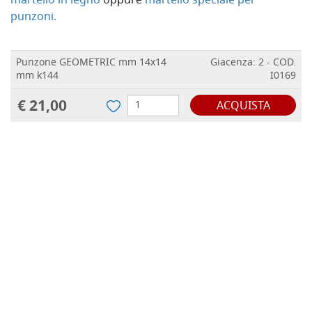
martello in legno
oppure
martello speciale per
punzoni.
Punzone GEOMETRIC mm 14x14
Giacenza: 2 - COD.
mm k144
I0169
€ 21,00
ACQUISTA