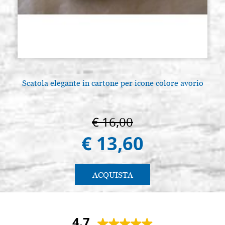
Scatola elegante in cartone per icone colore avorio
L
€ 16,00
€ 13,60
ACQUISTA
4.7