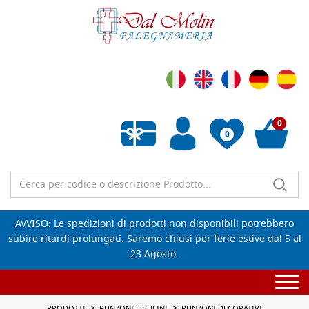
0
0
Wishlist vuota
AVVISO: Le spedizioni di prodotti non disponibili potrebbero
subire ritardi prolungati. Saremo chiusi per ferie estive dal 5 al
23 Agosto.
Togg
navi