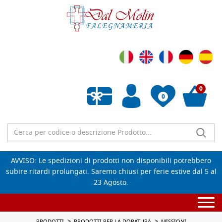
0
0
Wishlist vuota
AVVISO: Le spedizioni di prodotti non disponibili potrebbero
subire ritardi prolungati. Saremo chiusi per ferie estive dal 5 al
23 Agosto.
Togg
navi