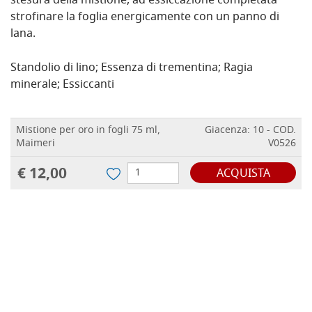
stesura della mistione, ad essiccazione completata
strofinare la foglia energicamente con un panno di
lana.
Standolio di lino; Essenza di trementina; Ragia
minerale; Essiccanti
Mistione per oro in fogli 75 ml,
Giacenza: 10 - COD.
Maimeri
V0526
€ 12,00
ACQUISTA