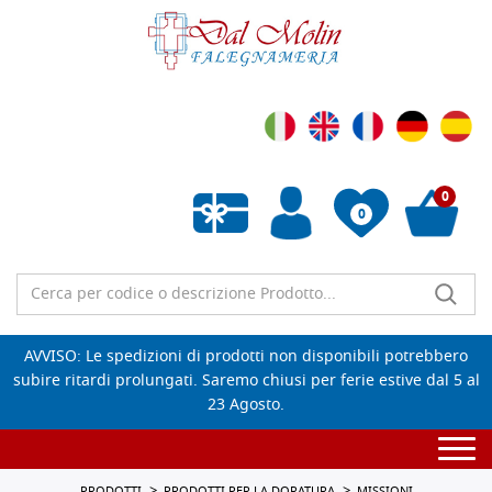
0
0
Wishlist vuota
AVVISO: Le spedizioni di prodotti non disponibili potrebbero
subire ritardi prolungati. Saremo chiusi per ferie estive dal 5 al
23 Agosto.
Togg
navi