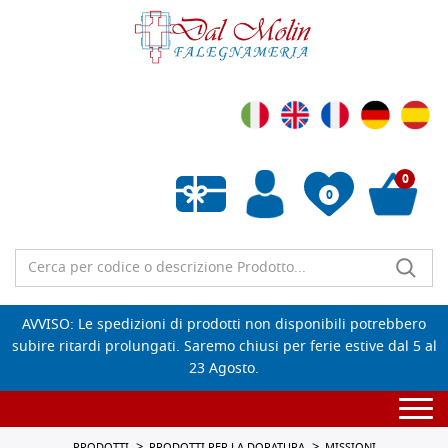
0
0
Wishlist vuota
AVVISO: Le spedizioni di prodotti non disponibili potrebbero
subire ritardi prolungati. Saremo chiusi per ferie estive dal 5 al
23 Agosto.
Togg
navi