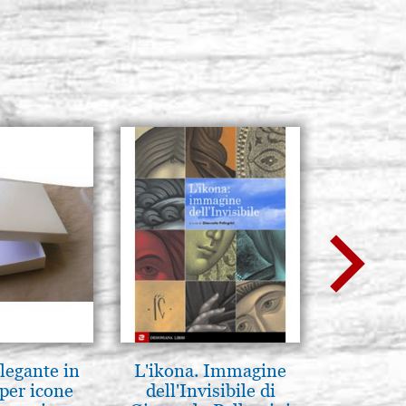
legante in
L'ikona. Immagine
A te c
per icone
dell'Invisibile di
eterno.A