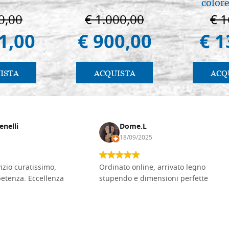
colore
0,00
€ 1.000,00
€ 1
1,00
€ 900,00
€ 1
ISTA
ACQUISTA
ACQ
enelli
Dome.L
18/09/2025
vizio curatissimo,
Ordinato online, arrivato legno
petenza. Eccellenza
stupendo e dimensioni perfette