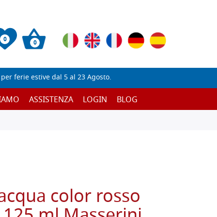
0
0
er ferie estive dal 5 al 23 Agosto.
SIAMO
ASSISTENZA
LOGIN
BLOG
'acqua color rosso
 125 ml Masserini