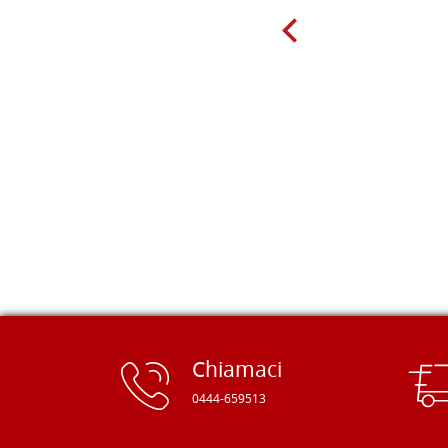
molto per delle tavole scadenti. Un
giorno sono finito, per caso, sul sito
della Falegnameria Dal Molin e mi si
è aperto un mondo. Tavole di tutte le
misure, e anche di forme particolari...
Ne ho ordinata qualcuna per provare
e devo dire: FINALMENTE! Finalmente
delle tavole di alta qualità, ben
rifinite e a prezzi onesti. Inserito
immediatamente nei miei preferiti il
sito, dal quale conto di ordinare
spesso :) Grazie mille!
Chiamaci
0444-659513