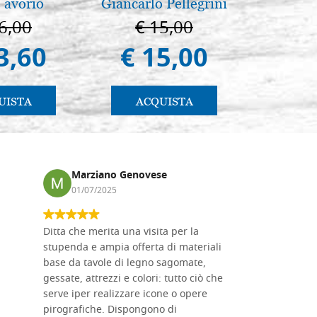
 avorio
Giancarlo Pellegrini
della Ma
Vladimi
6,00
€ 15,00
€ 
(libro-
3,60
€ 15,00
€ 
UISTA
ACQUISTA
AC
Marziano Genovese
Anna
01/07/2025
17/02
Ditta che merita una visita per la
Le tavole i
stupenda e ampia offerta di materiali
da me acqu
base da tavole di legno sagomate,
fornitissi
gessate, attrezzi e colori: tutto ciò che
per esegui
serve iper realizzare icone o opere
un ottimo 
pirografiche. Dispongono di
sono dispo