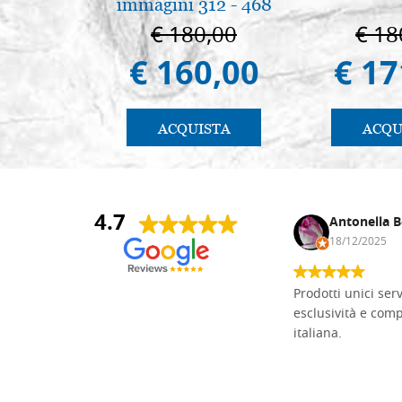
immagini 312 - 468
€ 180,00
€ 18
€ 160,00
€ 17
ACQUISTA
ACQU
4.7
Andrea Monguzzi
Antonella B
15/01/2025
18/12/2025
Non pratico l'iconografia, ma mi
Prodotti unici ser
cimento con il chip carving. Ho girato
esclusività e com
mari e monti online alla ricerca di
italiana.
tavole di tiglio per poter coltivare il
mio hobby, e ne ho comprate diverse
da diversi fornitori. Ho sempre speso