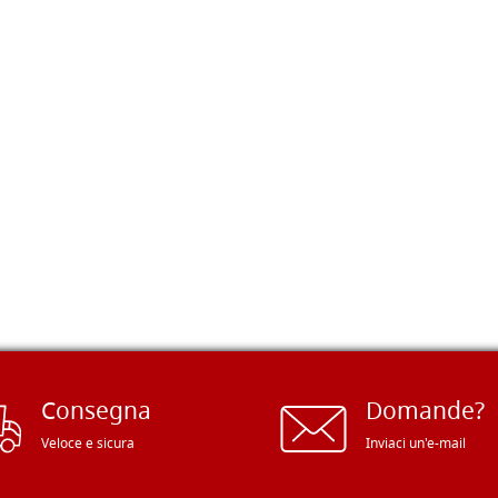
Consegna
Domande?
Veloce e sicura
Inviaci un'e-mail