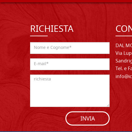
RICHIESTA
CON
DAL MO
Via Lup
Sandrig
Tel. e 
info@ic
INVIA