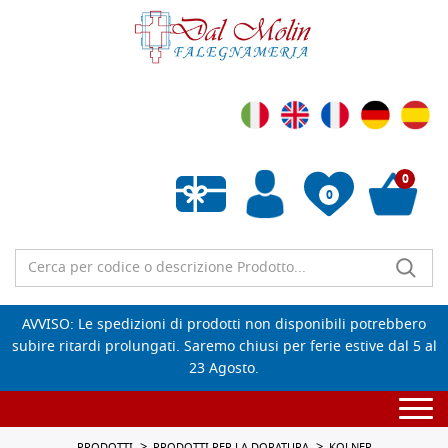
0
0
Wishlist vuota
AVVISO: Le spedizioni di prodotti non disponibili potrebbero
subire ritardi prolungati. Saremo chiusi per ferie estive dal 5 al
23 Agosto.
Togg
navi