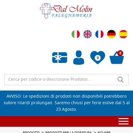
0
0
Wishlist vuota
AVVISO: Le spedizioni di prodotti non disponibili potrebbero
subire ritardi prolungati. Saremo chiusi per ferie estive dal 5 al
23 Agosto.
Togg
navi