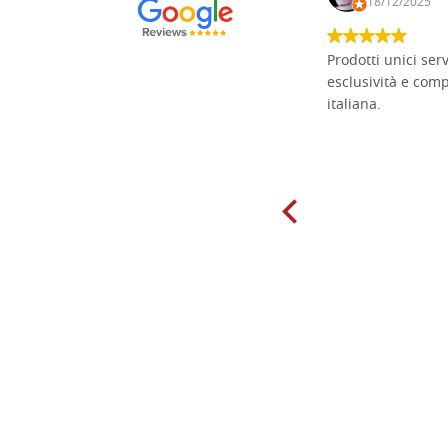
15/01/2025
18/12/2025
Non pratico l'iconografia, ma mi
Prodotti unici ser
cimento con il chip carving. Ho girato
esclusività e com
mari e monti online alla ricerca di
italiana.
tavole di tiglio per poter coltivare il
mio hobby, e ne ho comprate diverse
da diversi fornitori. Ho sempre speso
molto per delle tavole scadenti. Un
giorno sono finito, per caso, sul sito
della Falegnameria Dal Molin e mi si
è aperto un mondo. Tavole di tutte le
misure, e anche di forme particolari...
Ne ho ordinata qualcuna per provare
e devo dire: FINALMENTE! Finalmente
delle tavole di alta qualità, ben
rifinite e a prezzi onesti. Inserito
immediatamente nei miei preferiti il
sito, dal quale conto di ordinare
spesso :) Grazie mille!