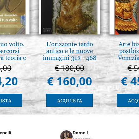
tuo volto.
L'orizzonte tardo
Arte bi
percorsi
antico e le nuove
postbiz
ra teoria e
immagini 312 - 468
Venezia
 pg. 430
8,00
€ 180,00
€ 5
4,20
€ 160,00
€ 4
ISTA
ACQUISTA
ACQ
enelli
Dome.L