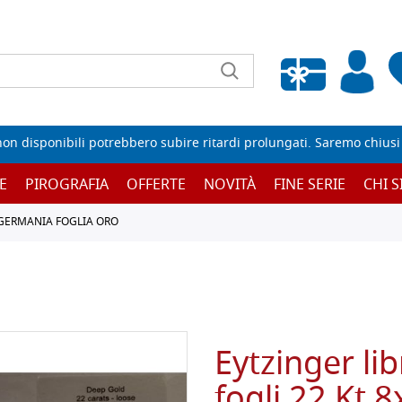
Wishlist vuota
non disponibili potrebbero subire ritardi prolungati. Saremo chiusi p
E
PIROGRAFIA
OFFERTE
NOVITÀ
FINE SERIE
CHI 
GERMANIA FOGLIA ORO
Eytzinger lib
fogli 22 Kt 8