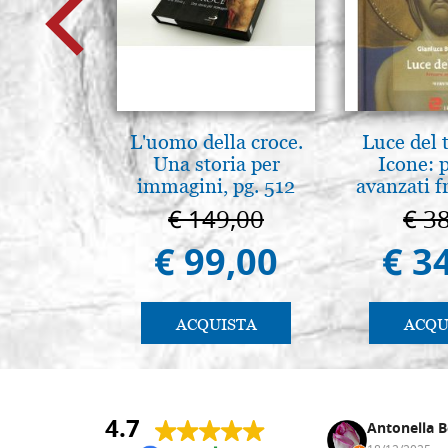
L'uomo della croce.
Luce del 
Una storia per
Icone: 
immagini, pg. 512
avanzati f
pratica.
€ 149,00
€ 3
€ 99,00
€ 3
ACQUISTA
ACQU
4.7
Andrea Monguzzi
Antonella B