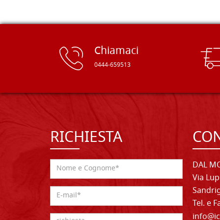
Chiamaci
0444-659513
RICHIESTA
CON
DAL MO
Via Lup
Sandrig
Tel. e 
info@ic