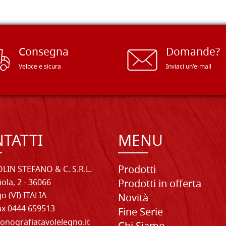
Consegna
Domande?
Veloce e sicura
Inviaci un'e-mail
TATTI
MENU
Prodotti
LIN STEFANO & C. S.R.L.
iola, 2 - 36066
Prodotti in offerta
o (VI) ITALIA
Novità
Fax 0444 659513
Fine Serie
onografiatavolelegno.it