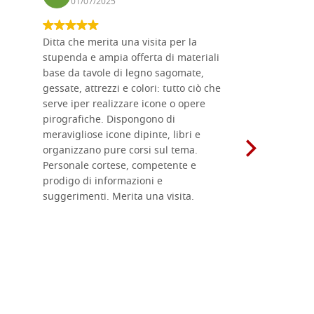
01/07/2025
17/02
Ditta che merita una visita per la
Le tavole i
stupenda e ampia offerta di materiali
da me acqu
base da tavole di legno sagomate,
fornitissi
gessate, attrezzi e colori: tutto ciò che
per esegui
serve iper realizzare icone o opere
un ottimo 
pirografiche. Dispongono di
sono dispo
meravigliose icone dipinte, libri e
di formati
organizzano pure corsi sul tema.
l'imballagg
Personale cortese, competente e
ricevuti c
prodigo di informazioni e
Complimen
suggerimenti. Merita una visita.