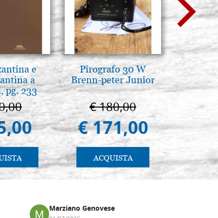
zantina e
Pirografo 30 W
Il Duom
antina a
Brenn-peter Junior
The Cathe
, pg. 233
0,00
€ 180,00
€ 1
5,00
€ 171,00
€ 9
UISTA
ACQUISTA
AC
Marziano Genovese
Anna