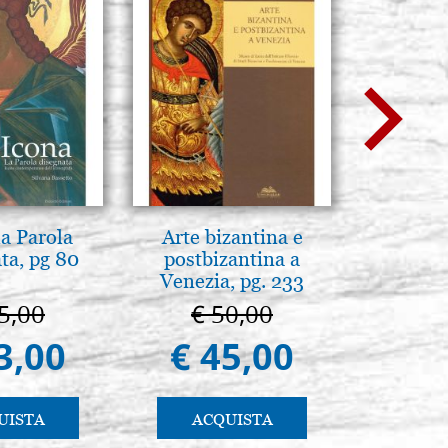
la Parola
Arte bizantina e
Luce del
ta, pg 80
postbizantina a
Icone:
Venezia, pg. 233
avanzati 
pratic
5,00
€ 50,00
€ 
3,00
€ 45,00
€ 
UISTA
ACQUISTA
AC