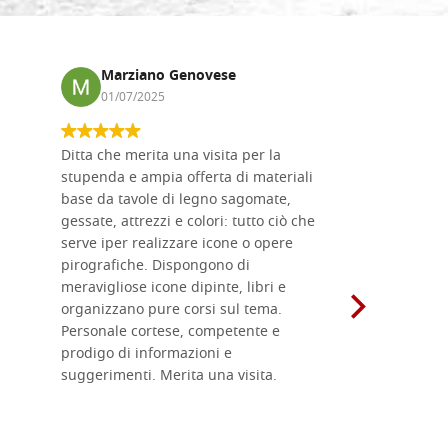
Marziano Genovese
Anna
01/07/2025
17/02
Ditta che merita una visita per la
Le tavole i
stupenda e ampia offerta di materiali
da me acqu
base da tavole di legno sagomate,
fornitissi
gessate, attrezzi e colori: tutto ciò che
per esegui
serve iper realizzare icone o opere
un ottimo 
pirografiche. Dispongono di
sono dispo
meravigliose icone dipinte, libri e
di formati
organizzano pure corsi sul tema.
l'imballagg
Personale cortese, competente e
ricevuti c
prodigo di informazioni e
Complimen
suggerimenti. Merita una visita.