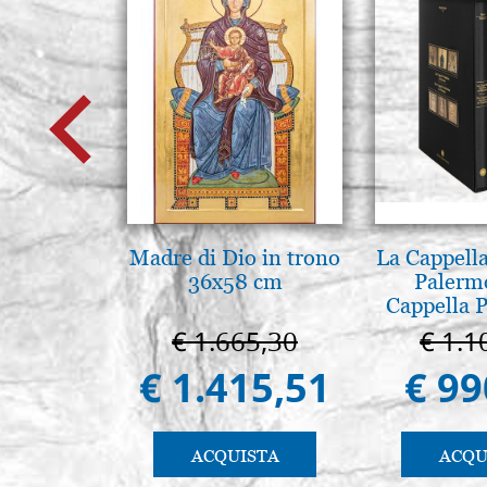
Madre di Dio in trono
La Cappella
36x58 cm
Palerm
Cappella P
Pal
€ 1.665,30
€ 1.1
€ 1.415,51
€ 99
ACQUISTA
ACQU