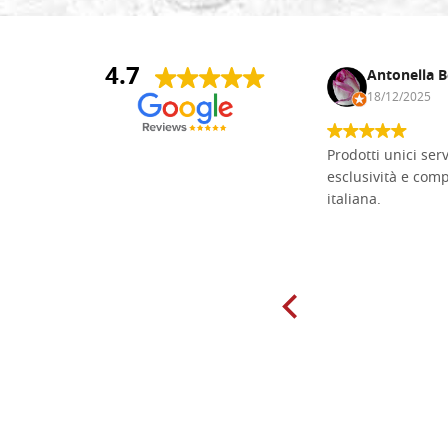
4.7
Andrea Monguzzi
Antonella B
15/01/2025
18/12/2025
Non pratico l'iconografia, ma mi
Prodotti unici ser
cimento con il chip carving. Ho girato
esclusività e com
mari e monti online alla ricerca di
italiana.
tavole di tiglio per poter coltivare il
mio hobby, e ne ho comprate diverse
da diversi fornitori. Ho sempre speso
molto per delle tavole scadenti. Un
giorno sono finito, per caso, sul sito
della Falegnameria Dal Molin e mi si
è aperto un mondo. Tavole di tutte le
misure, e anche di forme particolari...
Ne ho ordinata qualcuna per provare
e devo dire: FINALMENTE! Finalmente
delle tavole di alta qualità, ben