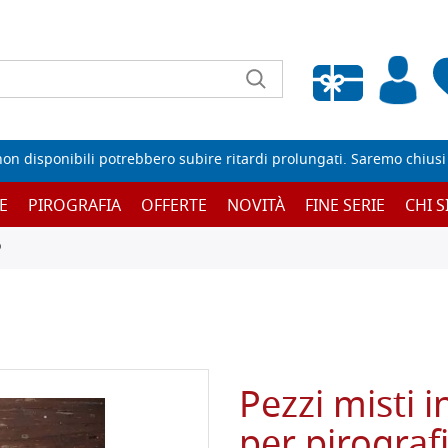
Wishlist vuota
non disponibili potrebbero subire ritardi prolungati. Saremo chiusi p
E
PIROGRAFIA
OFFERTE
NOVITÀ
FINE SERIE
CHI 
O
Pezzi misti i
per pirograf