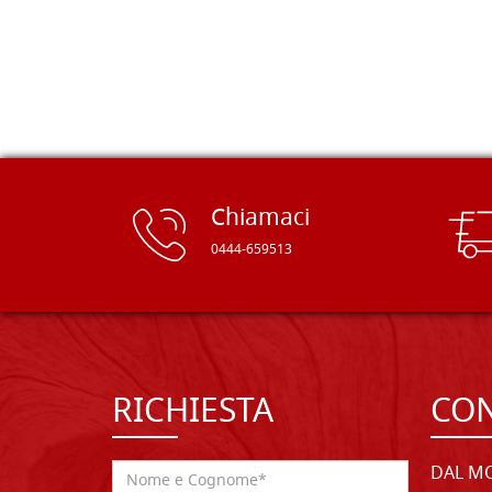
rifinite e a prezzi onesti. Inserito
immediatamente nei miei preferiti il
sito, dal quale conto di ordinare
spesso :) Grazie mille!
Chiamaci
0444-659513
RICHIESTA
CON
DAL MO