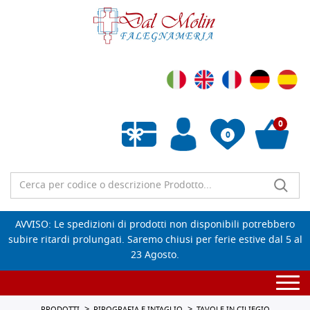
0
0
Wishlist vuota
AVVISO: Le spedizioni di prodotti non disponibili potrebbero
subire ritardi prolungati. Saremo chiusi per ferie estive dal 5 al
23 Agosto.
Togg
navi