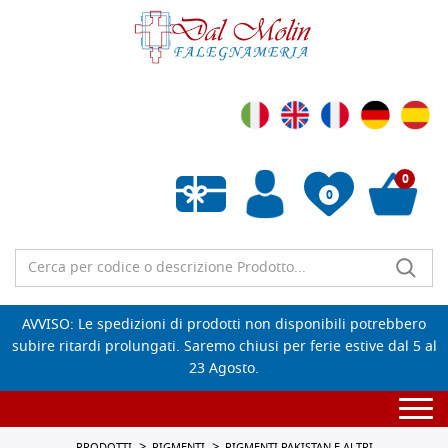
0
0
Wishlist vuota
AVVISO: Le spedizioni di prodotti non disponibili potrebbero
subire ritardi prolungati. Saremo chiusi per ferie estive dal 5 al
23 Agosto.
Togg
navi