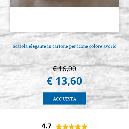
Scatola elegante in cartone per icone colore avorio
L
€ 16,00
€ 13,60
ACQUISTA
4.7