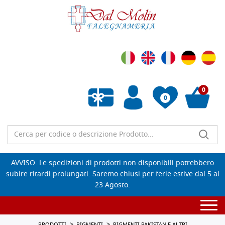
0
0
Wishlist vuota
AVVISO: Le spedizioni di prodotti non disponibili potrebbero
subire ritardi prolungati. Saremo chiusi per ferie estive dal 5 al
23 Agosto.
Togg
navi