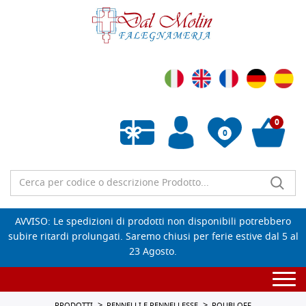
0
0
Wishlist vuota
AVVISO: Le spedizioni di prodotti non disponibili potrebbero
subire ritardi prolungati. Saremo chiusi per ferie estive dal 5 al
23 Agosto.
Togg
navi