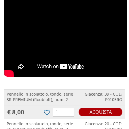
Pennello in scoiattolo, tondo, serie
Giacenza: 39 - COD.
SR-PREMIUM (Roubloff), num. 2
P0105RO
€ 8,00
ACQUISTA
Pennello in scoiattolo, tondo, serie
Giacenza: 20 - COD.