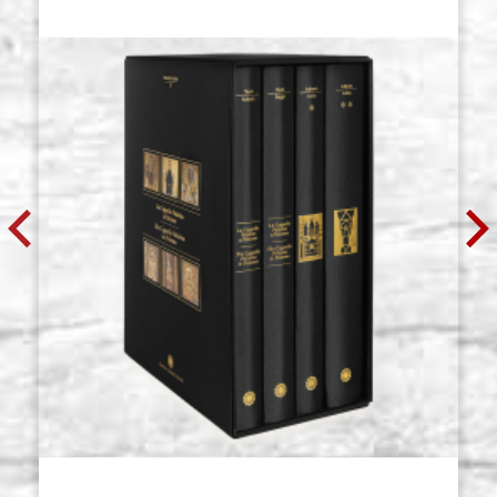
€ 39,00
ACQUISTA
Pennello in scoiattolo, tondo, serie
Giacenza: 8 - COD.
SR-PREMIUM (Roubloff), num. 8
P0111RO
€ 47,00
ACQUISTA