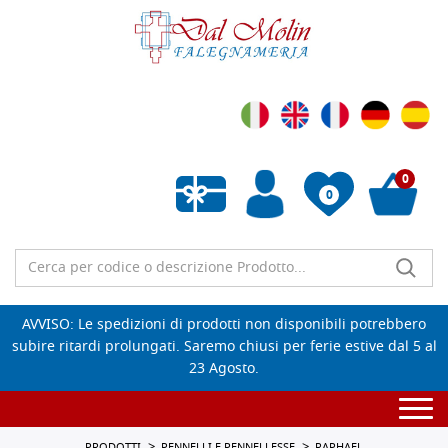
0
0
Wishlist vuota
AVVISO: Le spedizioni di prodotti non disponibili potrebbero
subire ritardi prolungati. Saremo chiusi per ferie estive dal 5 al
23 Agosto.
Togg
navi