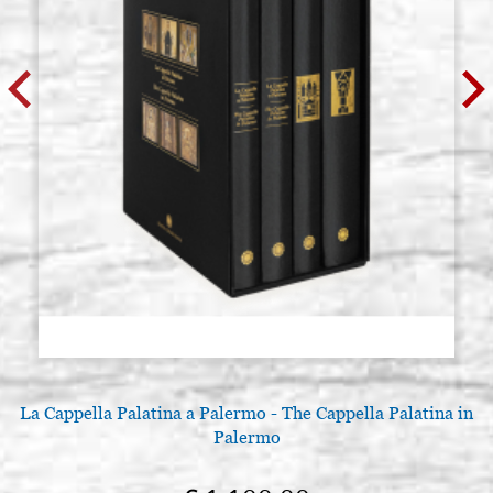
€ 5,50
Raphael serie 8351 n.14, punta
Giacenza: 26 - COD.
tonda, pelo di scoiattolo
8351.14
imitazione, sintetico
€ 7,00
ACQUISTA
Raphael serie 8351 n.16, punta
Giacenza: 37 - COD.
tonda, pelo di scoiattolo
P8351.16
imitazione, sintetico
€ 9,00
ACQUISTA
Raphael serie 8351 n.18, punta
Giacenza: 19 - COD.
tonda, pelo di scoiattolo
P8351.18
imitazione, sintetico
€ 11,00
ACQUISTA
La Cappella Palatina a Palermo - The Cappella Palatina in
Palermo
Raphael serie 8351 n.20, punta
Giacenza: 10 - COD.
tonda, pelo di scoiattolo
P8351.20
imitazione, sintetico