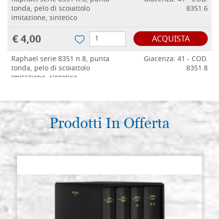
tonda, pelo di scoiattolo
8351.6
imitazione, sintetico
€ 4,00
ACQUISTA
Raphael serie 8351 n.8, punta
Giacenza: 41 - COD.
tonda, pelo di scoiattolo
8351.8
imitazione, sintetico
€ 4,50
ACQUISTA
Raphael serie 8351 n.10, punta
Prodotti In Offerta
Giacenza: 44 - COD.
tonda, pelo di scoiattolo
8351.10
imitazione, sintetico
€ 5,00
ACQUISTA
Raphael serie 8351 n.12, punta
Giacenza: 49 - COD.
tonda, pelo di scoiattolo
8351.12
imitazione, sintetico
ACQUISTA