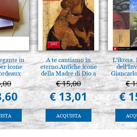
legante in
A te cantiamo in
L'ikona.
per icone
eterno.Antiche icone
dell'Inv
bordeaux
della Madre di Dio a
Giancarlo
Vladimir e Suzdal
6,00
€ 15,00
€ 1
(libro-cal. 2019)
3,60
€ 13,01
€ 1
ISTA
ACQUISTA
ACQ