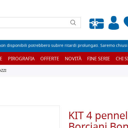
Wishlist vuota
non disponibili potrebbero subire ritardi prolungati. Saremo chiusi p
E
PIROGRAFIA
OFFERTE
NOVITÀ
FINE SERIE
CHI 
AZZI
KIT 4 penne
Borciani Bon