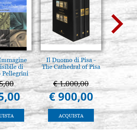
 Immagine
Il Duomo di Pisa -
Madre d
isibile di
The Cathedral of Pisa
tene
 Pellegrini
Novgoro
5,00
€ 1.000,00
€ 4
5,00
€ 900,00
€ 4
UISTA
ACQUISTA
AC