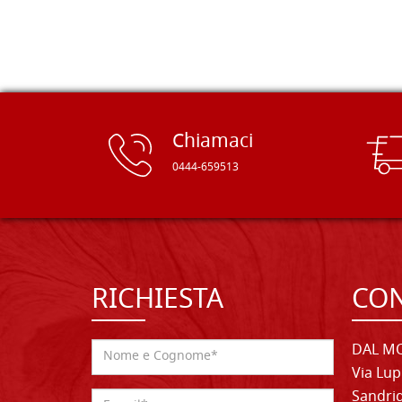
sito, dal quale conto di ordinare
spesso :) Grazie mille!
Chiamaci
0444-659513
RICHIESTA
CON
DAL MO
Via Lup
Sandrig