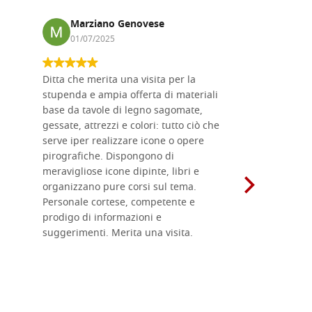
Marziano Genovese
Anna
01/07/2025
17/02
Ditta che merita una visita per la
Le tavole i
stupenda e ampia offerta di materiali
da me acqu
base da tavole di legno sagomate,
fornitissi
gessate, attrezzi e colori: tutto ciò che
per esegui
serve iper realizzare icone o opere
un ottimo 
pirografiche. Dispongono di
sono dispo
meravigliose icone dipinte, libri e
di formati
organizzano pure corsi sul tema.
l'imballagg
Personale cortese, competente e
ricevuti c
prodigo di informazioni e
Complimen
suggerimenti. Merita una visita.