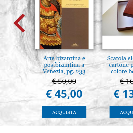
Arte bizantina e
Scatola e
postbizantina a
cartone 
Venezia, pg. 233
colore 
€ 50,00
€ 1
€ 45,00
€ 1
ACQUISTA
ACQU