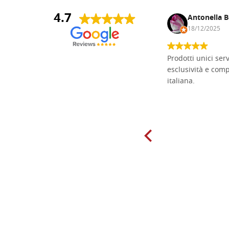
4.7
Andrea Monguzzi
Antonella B
15/01/2025
18/12/2025
Non pratico l'iconografia, ma mi
Prodotti unici ser
cimento con il chip carving. Ho girato
esclusività e com
mari e monti online alla ricerca di
italiana.
tavole di tiglio per poter coltivare il
mio hobby, e ne ho comprate diverse
da diversi fornitori. Ho sempre speso
molto per delle tavole scadenti. Un
giorno sono finito, per caso, sul sito
della Falegnameria Dal Molin e mi si
è aperto un mondo. Tavole di tutte le
misure, e anche di forme particolari...
Ne ho ordinata qualcuna per provare
e devo dire: FINALMENTE! Finalmente
delle tavole di alta qualità, ben
rifinite e a prezzi onesti. Inserito
immediatamente nei miei preferiti il