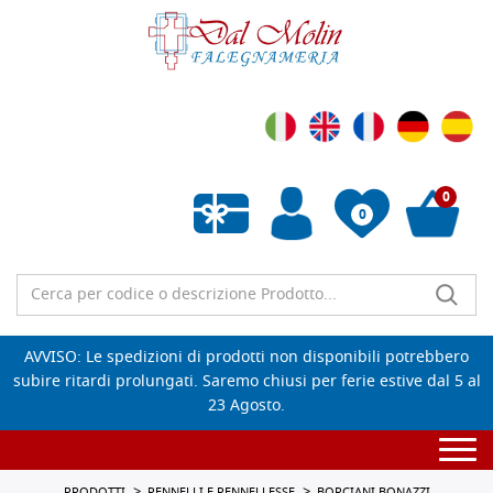
0
0
Wishlist vuota
AVVISO: Le spedizioni di prodotti non disponibili potrebbero
subire ritardi prolungati. Saremo chiusi per ferie estive dal 5 al
23 Agosto.
Togg
navi