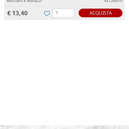
Borciani e Bonazzi
KIT26970
€ 13,40
ACQUISTA