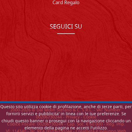
Card Regalo
SEGUICI SU
Questo sito utilizza cookie di profilazione, anche di terze parti, per
2000-
2026
© Dal Molin Stefano & C. S.R.L. - VAT Number:
fornirti servizi e pubblicita' in linea con le tue preferenze. Se
00206730244 -
Privacy
-
Cookie
chiudi questo banner o prosegui con la navigazione cliccando un
Codice Fiscale: 00206730244 - Cap. Soc. € 60.000 - Reg. imp.
elemento della pagina ne accetti l'utilizzo.
VI: 114340 - Nr. REA 00206730244 - Creatività e sviluppo Web