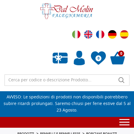
0
0
Wishlist vuota
AVVISO: Le spedizioni di prodotti non disponibili potrebbero
subire ritardi prolungati. Saremo chiusi per ferie estive dal 5 al
23 Agosto.
Togg
navi