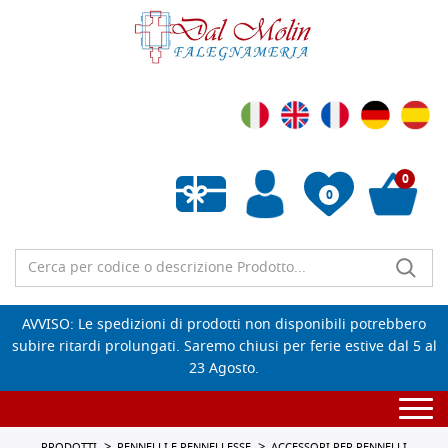
0
0
Wishlist vuota
AVVISO: Le spedizioni di prodotti non disponibili potrebbero
subire ritardi prolungati. Saremo chiusi per ferie estive dal 5 al
23 Agosto.
Togg
navi