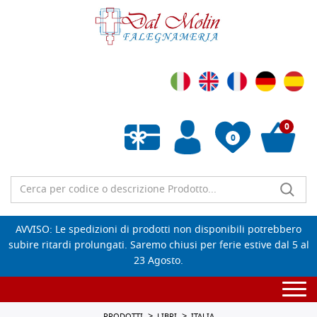
0
0
Wishlist vuota
AVVISO: Le spedizioni di prodotti non disponibili potrebbero
subire ritardi prolungati. Saremo chiusi per ferie estive dal 5 al
23 Agosto.
Togg
navi