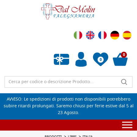
0
0
Wishlist vuota
AVVISO: Le spedizioni di prodotti non disponibili potrebbero
subire ritardi prolungati. Saremo chiusi per ferie estive dal 5 al
23 Agosto.
Togg
navi