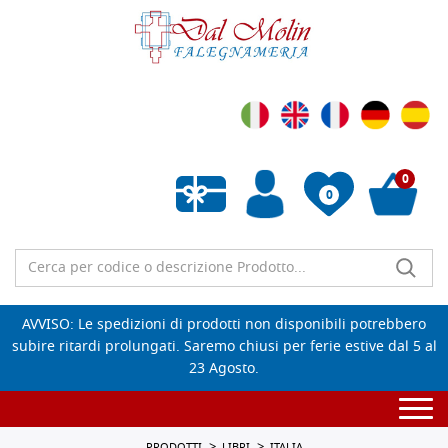
0
0
Wishlist vuota
AVVISO: Le spedizioni di prodotti non disponibili potrebbero
subire ritardi prolungati. Saremo chiusi per ferie estive dal 5 al
23 Agosto.
Togg
navi