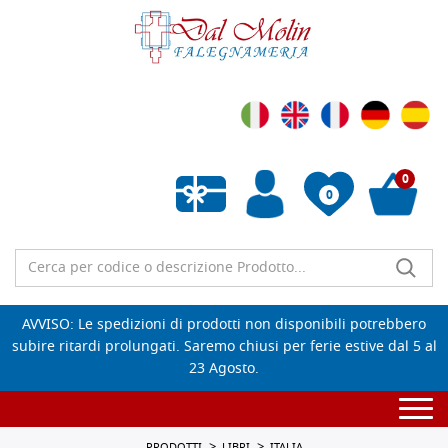
0
0
Wishlist vuota
AVVISO: Le spedizioni di prodotti non disponibili potrebbero
subire ritardi prolungati. Saremo chiusi per ferie estive dal 5 al
23 Agosto.
Togg
navi