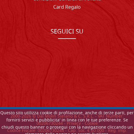
Card Regalo
SEGUICI SU
Questo sito utilizza cookie di profilazione, anche di terze parti, per
2000-
2026
© Dal Molin Stefano & C. S.R.L. - VAT Number:
fornirti servizi e pubblicita' in linea con le tue preferenze. Se
00206730244 -
Privacy
-
Cookie
chiudi questo banner o prosegui con la navigazione cliccando un
Codice Fiscale: 00206730244 - Cap. Soc. € 60.000 - Reg. imp.