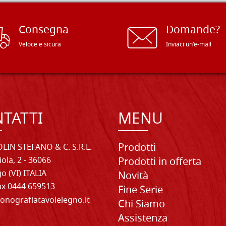
Consegna
Domande?
Veloce e sicura
Inviaci un'e-mail
TATTI
MENU
Prodotti
LIN STEFANO & C. S.R.L.
iola, 2 - 36066
Prodotti in offerta
o (VI) ITALIA
Novità
Fax 0444 659513
Fine Serie
onografiatavolelegno.it
Chi Siamo
Assistenza