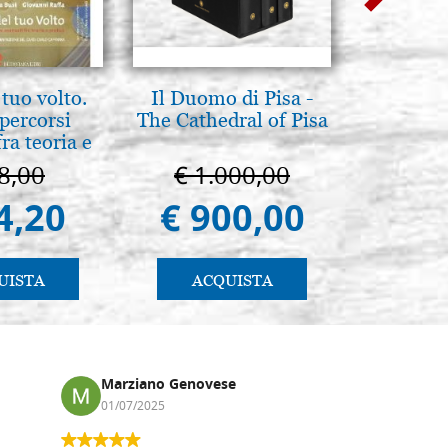
tuo volto.
Il Duomo di Pisa -
Pirog
percorsi
The Cathedral of Pisa
Brenn-p
ra teoria e
. pg. 430
8,00
€ 1.000,00
€ 1
4,20
€ 900,00
€ 1
UISTA
ACQUISTA
AC
Marziano Genovese
Anna
01/07/2025
17/02