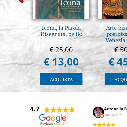
Icona, la Parola
Arte biz
Disegnata, pg 80
postbiz
Venezia,
€ 25,00
€ 5
€ 13,00
€ 4
ACQUISTA
ACQU
4.7
Andrea Monguzzi
Antonella B
15/01/2025
18/12/2025