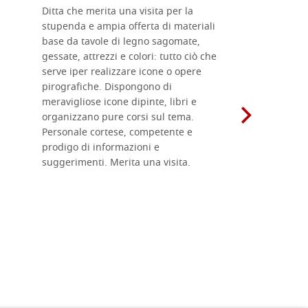
Ditta che merita una visita per la
Le tavole i
stupenda e ampia offerta di materiali
da me acqu
base da tavole di legno sagomate,
fornitissi
gessate, attrezzi e colori: tutto ciò che
per esegui
serve iper realizzare icone o opere
un ottimo 
pirografiche. Dispongono di
sono dispo
meravigliose icone dipinte, libri e
di formati
organizzano pure corsi sul tema.
l'imballagg
Personale cortese, competente e
ricevuti c
prodigo di informazioni e
Complimen
suggerimenti. Merita una visita.