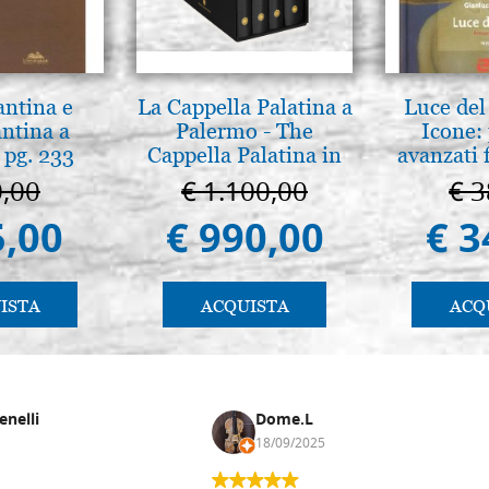
antina e
La Cappella Palatina a
Luce del 
antina a
Palermo - The
Icone: 
 pg. 233
Cappella Palatina in
avanzati f
Palermo
pratica
0,00
€ 1.100,00
€ 3
5,00
€ 990,00
€ 3
ISTA
ACQUISTA
ACQ
enelli
Dome.L
18/09/2025