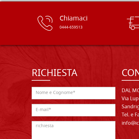
Chiamaci
0444-659513
RICHIESTA
CON
DAL MO
Via Lup
Sandrig
Tel. e 
info@ic