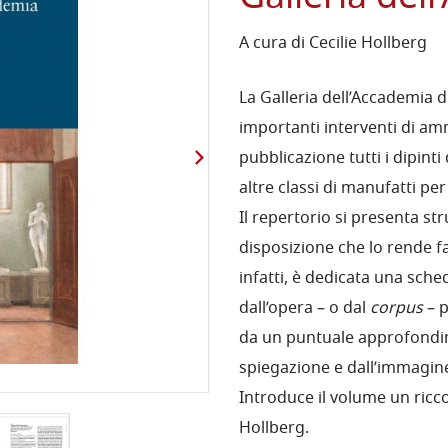
A cura di Cecilie Hollberg
La Galleria dell’Accademia d
importanti interventi di a
pubblicazione tutti i dipint
altre classi di manufatti pe
Il repertorio si presenta st
disposizione che lo rende fa
infatti, è dedicata una sch
dall’opera – o dal
corpus
– p
da un puntuale approfondim
spiegazione e dall’immagine 
Introduce il volume un ricco 
Hollberg.