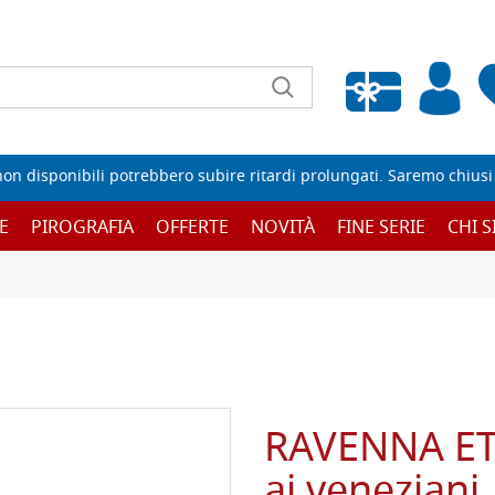
Wishlist vuota
non disponibili potrebbero subire ritardi prolungati. Saremo chiusi p
E
PIROGRAFIA
OFFERTE
NOVITÀ
FINE SERIE
CHI 
RAVENNA ETE
ai veneziani