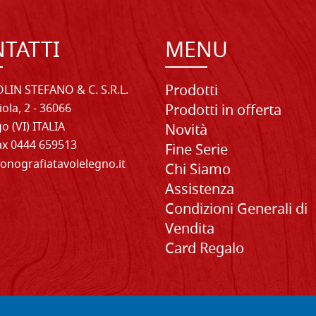
TATTI
MENU
Prodotti
LIN STEFANO & C. S.R.L.
iola, 2 - 36066
Prodotti in offerta
o (VI) ITALIA
Novità
Fax 0444 659513
Fine Serie
onografiatavolelegno.it
Chi Siamo
Assistenza
Condizioni Generali di
Vendita
Card Regalo