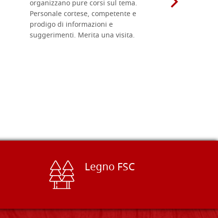
organizzano pure corsi sul tema.
l'imballagg
Personale cortese, competente e
ricevuti c
prodigo di informazioni e
Complimen
suggerimenti. Merita una visita.
Legno FSC