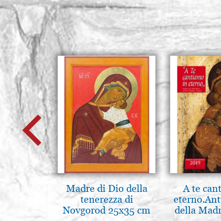
Madre di Dio della
A te can
tenerezza di
eterno.Ant
Novgorod 25x35 cm
della Madr
Vladimir