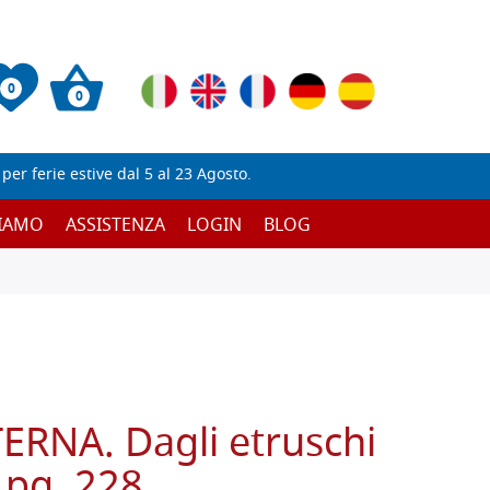
0
0
er ferie estive dal 5 al 23 Agosto.
SIAMO
ASSISTENZA
LOGIN
BLOG
RNA. Dagli etruschi
, pg. 228