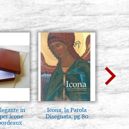
legante in
Icona, la Parola
Madre di 
per icone
Disegnata, pg 80
36
bordeaux