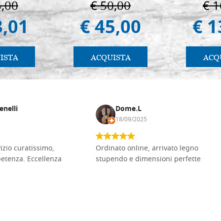
5,00
€ 50,00
€ 1
al. 2019)
3,01
€ 45,00
€ 1
ISTA
ACQUISTA
ACQ
enelli
Dome.L
18/09/2025
vizio curatissimo,
Ordinato online, arrivato legno
petenza. Eccellenza
stupendo e dimensioni perfette