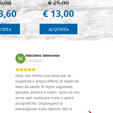
6,00
€ 25,00
€ 1
3,60
€ 13,00
€ 1.
UISTA
ACQUISTA
AC
Marziano Genovese
Anna
01/07/2025
17/02
Ditta che merita una visita per la
Le tavole i
stupenda e ampia offerta di materiali
da me acqu
base da tavole di legno sagomate,
fornitissi
gessate, attrezzi e colori: tutto ciò che
per esegui
serve iper realizzare icone o opere
un ottimo 
pirografiche. Dispongono di
sono dispo
meravigliose icone dipinte, libri e
di formati