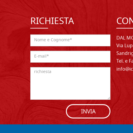
RICHIESTA
CON
DAL MO
Via Lup
Sandrig
Tel. e 
info@ic
INVIA