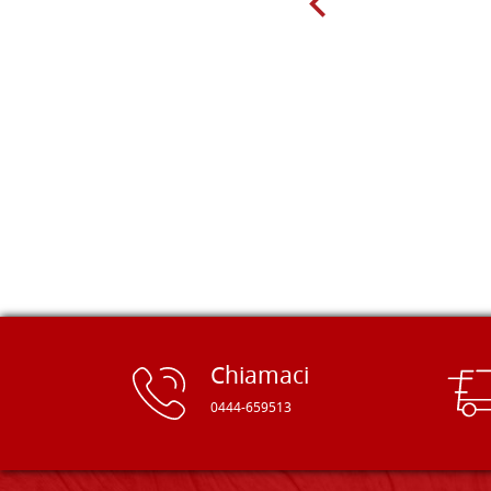
giorno sono finito, per caso, sul sito
della Falegnameria Dal Molin e mi si
è aperto un mondo. Tavole di tutte le
misure, e anche di forme particolari...
Ne ho ordinata qualcuna per provare
e devo dire: FINALMENTE! Finalmente
delle tavole di alta qualità, ben
rifinite e a prezzi onesti. Inserito
immediatamente nei miei preferiti il
sito, dal quale conto di ordinare
spesso :) Grazie mille!
Chiamaci
0444-659513