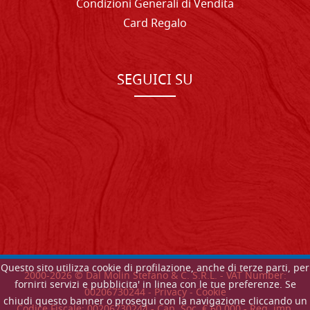
Condizioni Generali di Vendita
Card Regalo
SEGUICI SU
Questo sito utilizza cookie di profilazione, anche di terze parti, per
2000-
2026
© Dal Molin Stefano & C. S.R.L. - VAT Number:
fornirti servizi e pubblicita' in linea con le tue preferenze. Se
00206730244 -
Privacy
-
Cookie
chiudi questo banner o prosegui con la navigazione cliccando un
Codice Fiscale: 00206730244 - Cap. Soc. € 60.000 - Reg. imp.