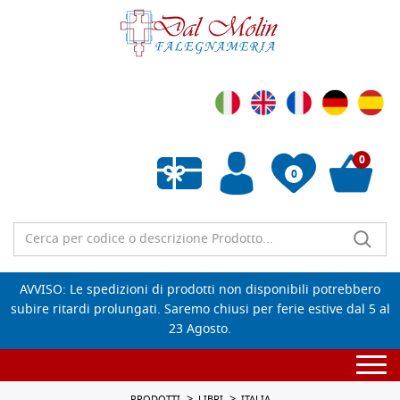
0
0
Wishlist vuota
AVVISO: Le spedizioni di prodotti non disponibili potrebbero
subire ritardi prolungati. Saremo chiusi per ferie estive dal 5 al
23 Agosto.
Togg
navi