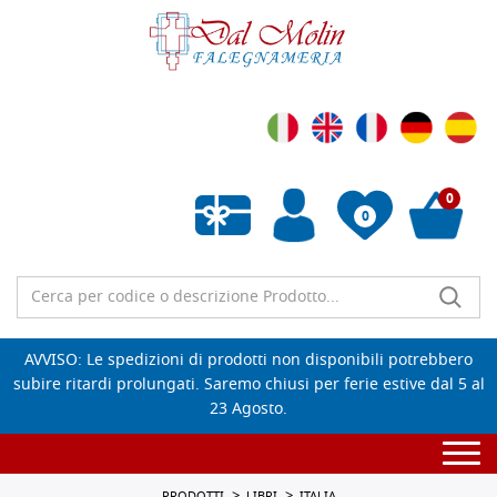
0
0
Wishlist vuota
AVVISO: Le spedizioni di prodotti non disponibili potrebbero
subire ritardi prolungati. Saremo chiusi per ferie estive dal 5 al
23 Agosto.
Togg
navi