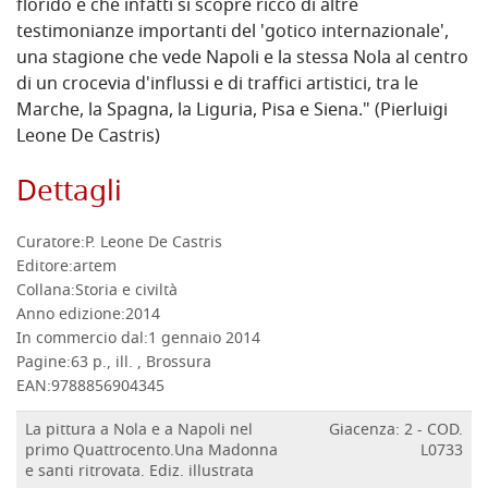
florido e che infatti si scopre ricco di altre
testimonianze importanti del 'gotico internazionale',
una stagione che vede Napoli e la stessa Nola al centro
di un crocevia d'influssi e di traffici artistici, tra le
Marche, la Spagna, la Liguria, Pisa e Siena." (Pierluigi
Leone De Castris)
Dettagli
Curatore:
P. Leone De Castris
Editore:
artem
Collana:
Storia e civiltà
Anno edizione:
2014
In commercio dal:
1 gennaio 2014
Pagine:
63 p., ill. , Brossura
EAN:
9788856904345
La pittura a Nola e a Napoli nel
Giacenza: 2 - COD.
primo Quattrocento.Una Madonna
L0733
e santi ritrovata. Ediz. illustrata