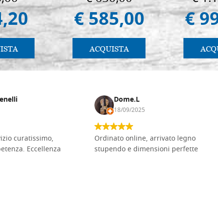
4,20
€ 585,00
€ 9
ISTA
ACQUISTA
ACQ
enelli
Dome.L
18/09/2025
vizio curatissimo,
Ordinato online, arrivato legno
petenza. Eccellenza
stupendo e dimensioni perfette