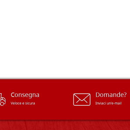
Consegna
Domande?
Veloce e sicura
Inviaci un'e-mail