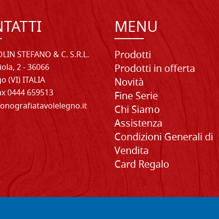
TATTI
MENU
Prodotti
LIN STEFANO & C. S.R.L.
iola, 2 - 36066
Prodotti in offerta
o (VI) ITALIA
Novità
Fax 0444 659513
Fine Serie
onografiatavolelegno.it
Chi Siamo
Assistenza
Condizioni Generali di
Vendita
Card Regalo