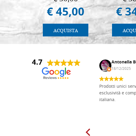
€ 45,00
€ 3
ACQUISTA
ACQU
4.7
Andrea Monguzzi
Antonella B
15/01/2025
18/12/2025
Non pratico l'iconografia, ma mi
Prodotti unici ser
cimento con il chip carving. Ho girato
esclusività e com
mari e monti online alla ricerca di
italiana.
tavole di tiglio per poter coltivare il
mio hobby, e ne ho comprate diverse
da diversi fornitori. Ho sempre speso
molto per delle tavole scadenti. Un
giorno sono finito, per caso, sul sito