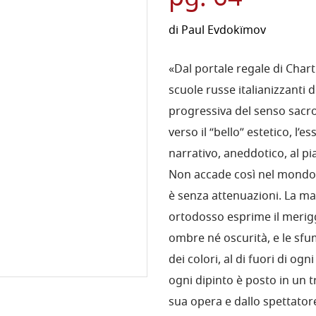
di
Paul Evdokïmov
«Dal portale regale di Chart
scuole russe italianizzanti d
progressiva del senso sacro
verso il “bello” estetico, l
narrativo, aneddotico, al pia
Non accade così nel mondo d
è senza attenuazioni. La m
ortodosso esprime il merigg
ombre né oscurità, e le sf
dei colori, al di fuori di ogn
ogni dipinto è posto in un t
sua opera e dallo spettatore