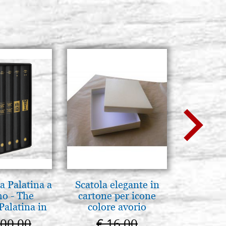
a Palatina a
Scatola elegante in
L'orizz
o - The
cartone per icone
antico 
Palatina in
colore avorio
immagin
ermo
100,00
€ 16,00
€ 1