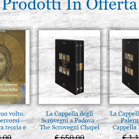
Prodotti In Offerta
tuo volto.
La Cappella degli
La Cappell
percorsi
Scrovegni a Padova -
Palerm
ra teoria e
The Scrovegni Chapel
Cappella 
 pg. 430
in Padua
Pal
8,00
€ 650,00
€ 1.