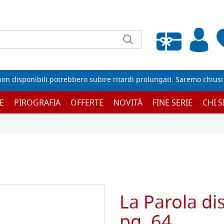
Wishlist vuota
non disponibili potrebbero subire ritardi prolungati. Saremo chiusi p
E
PIROGRAFIA
OFFERTE
NOVITÀ
FINE SERIE
CHI 
La Parola di
pg. 64