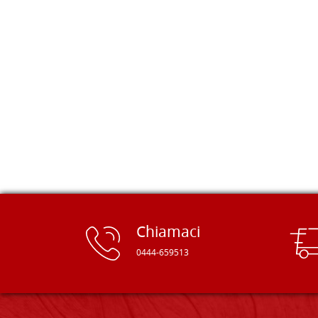
della Falegnameria Dal Molin e mi si
è aperto un mondo. Tavole di tutte le
misure, e anche di forme particolari...
Ne ho ordinata qualcuna per provare
e devo dire: FINALMENTE! Finalmente
delle tavole di alta qualità, ben
rifinite e a prezzi onesti. Inserito
immediatamente nei miei preferiti il
sito, dal quale conto di ordinare
spesso :) Grazie mille!
Chiamaci
0444-659513