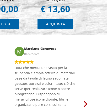
90,00
€ 13,60
€ 1
UISTA
ACQUISTA
AC
Marziano Genovese
Anna
01/07/2025
17/02
Ditta che merita una visita per la
Le tavole i
stupenda e ampia offerta di materiali
da me acqu
base da tavole di legno sagomate,
fornitissi
gessate, attrezzi e colori: tutto ciò che
per esegui
serve iper realizzare icone o opere
un ottimo 
pirografiche. Dispongono di
sono dispo
meravigliose icone dipinte, libri e
di formati
organizzano pure corsi sul tema.
l'imballagg