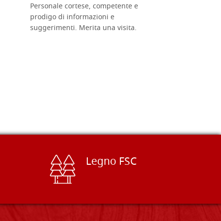
Personale cortese, competente e
ricevuti c
prodigo di informazioni e
Complimen
suggerimenti. Merita una visita.
Legno FSC