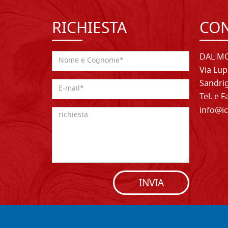
RICHIESTA
CON
DAL MO
Via Lup
Sandrig
Tel. e 
info@ic
INVIA