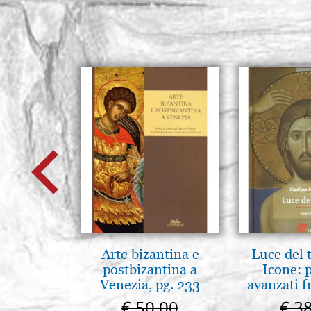
Arte bizantina e
Luce del 
postbizantina a
Icone: 
Venezia, pg. 233
avanzati f
pratica.
€ 50,00
€ 3