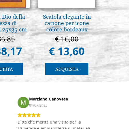
 Dio della
Scatola elegante in
A te c
ezza di
cartone per icone
eterno.A
 25x35 cm
colore bordeaux
della Ma
Vladimi
86,85
€ 16,00
€ 
(libro-
38,17
€ 13,60
€ 
UISTA
ACQUISTA
AC
Marziano Genovese
Anna
01/07/2025
17/02
Ditta che merita una visita per la
Le tavole i
stupenda e ampia offerta di materiali
da me acqu