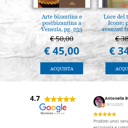
Arte bizantina e
Luce del 
postbizantina a
Icone: 
Venezia, pg. 233
avanzati f
pratica.
€ 50,00
€ 3
€ 45,00
€ 3
ACQUISTA
ACQU
4.7
Andrea Monguzzi
Antonella B
15/01/2025
18/12/2025
Non pratico l'iconografia, ma mi
Prodotti unici ser
cimento con il chip carving. Ho girato
esclusività e com