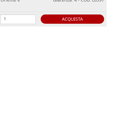
d'Oriente e
Giacenza: 4 - COD. L0397
ACQUISTA