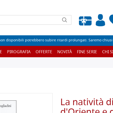
Wishlist vuota
non disponibili potrebbero subire ritardi prolungati. Saremo chiusi p
E
PIROGRAFIA
OFFERTE
NOVITÀ
FINE SERIE
CHI 
La natività d
d'Oriente e 