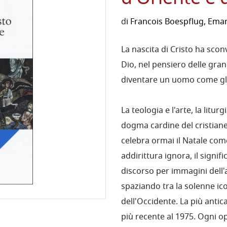
d
i
Francois Boespflug
,
Eman
La nascita di Cristo ha scon
Dio, nel pensiero delle gran
diventare un uomo come gli 
La teologia e l'arte, la litu
dogma cardine del cristiane
celebra ormai il Natale com
addirittura ignora, il signif
discorso per immagini dell'a
spaziando tra la solenne ico
dell'Occidente. La più antica
più recente al 1975. Ogni op