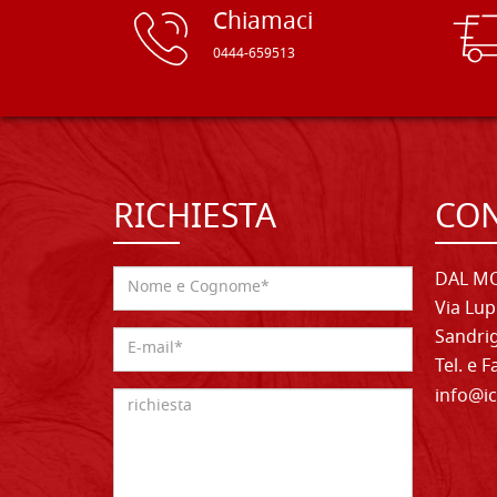
Chiamaci
0444-659513
RICHIESTA
CON
DAL MO
Via Lup
Sandrig
Tel. e 
info@ic