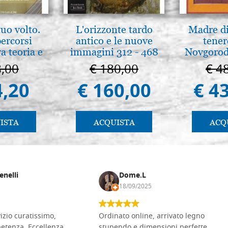
tuo volto.
L'orizzonte tardo
Madre di
percorsi
antico e le nuove
tener
ra teoria e
immagini 312 - 468
Novgorod
 pg. 430
8,00
€ 180,00
€ 4
4,20
€ 160,00
€ 4
ISTA
ACQUISTA
ACQ
enelli
Dome.L
18/09/2025
vizio curatissimo,
Ordinato online, arrivato legno
petenza. Eccellenza
stupendo e dimensioni perfette