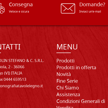
Consegna
Domande?
Veloce e sicura
Inviaci un'e-mail
TATTI
MENU
Prodotti
LIN STEFANO & C. S.R.L.
iola, 2 - 36066
Prodotti in offerta
o (VI) ITALIA
Novità
Fax 0444 659513
Fine Serie
onografiatavolelegno.it
Chi Siamo
Assistenza
Condizioni Generali di