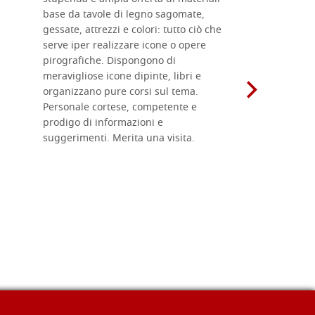
base da tavole di legno sagomate,
fornitissi
gessate, attrezzi e colori: tutto ciò che
per esegui
serve iper realizzare icone o opere
un ottimo 
pirografiche. Dispongono di
sono dispo
meravigliose icone dipinte, libri e
di formati
organizzano pure corsi sul tema.
l'imballagg
Personale cortese, competente e
ricevuti c
prodigo di informazioni e
Complimen
suggerimenti. Merita una visita.