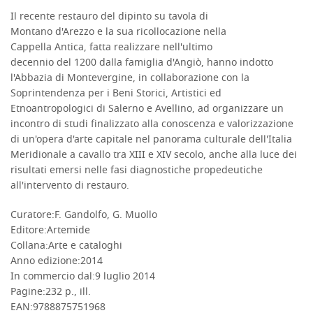
Il recente restauro del dipinto su tavola di
DESCRIZIONE
Montano d'Arezzo e la sua ricollocazione nella
Cappella Antica, fatta realizzare nell'ultimo
decennio del 1200 dalla famiglia d'Angiò, hanno indotto
l'Abbazia di Montevergine, in collaborazione con la
Soprintendenza per i Beni Storici, Artistici ed
Etnoantropologici di Salerno e Avellino, ad organizzare un
incontro di studi finalizzato alla conoscenza e valorizzazione
di un'opera d'arte capitale nel panorama culturale dell'Italia
Meridionale a cavallo tra XIII e XIV secolo, anche alla luce dei
risultati emersi nelle fasi diagnostiche propedeutiche
all'intervento di restauro.
Curatore:
F. Gandolfo, G. Muollo
DETTAGLI
Editore:
Artemide
Collana:
Arte e cataloghi
Anno edizione:
2014
In commercio dal:
9 luglio 2014
Pagine:
232 p., ill.
EAN:
9788875751968