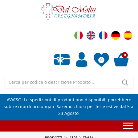
0
0
Wishlist vuota
AVVISO: Le spedizioni di prodotti non disponibili potrebbero
subire ritardi prolungati. Saremo chiusi per ferie estive dal 5 al
23 Agosto.
Togg
navi