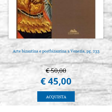
Arte bizantina e postbizantina a Venezia, pg. 233
A
€ 50,00
€ 45,00
ACQUISTA