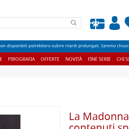
Wishlist vuota
non disponibili potrebbero subire ritardi prolungati. Saremo chiusi p
E
PIROGRAFIA
OFFERTE
NOVITÀ
FINE SERIE
CHI 
La Madonna d
contenuti spi