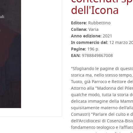
dell'Icona
Editore:
Rubbettino
Collana:
Varia
Anno edizione:
2021
In commercio dal:
12 marzo 2
Pagine:
196 p.
EAN:
9788849867008
"Sfogliando le pagine di questo
storica ma, nello stesso tempo
Tuoto, già Parroco e Rettore de
Attorno alla "Madonna del Piler
qualche modo, tutta la storia de
delicata immagine della Mamma
squisitamente materno dell'all
Comastri) "Parlare del culto e 
dell'Arcidiocesi di Cosenza-Bisi
fondamento teologico e l'affla