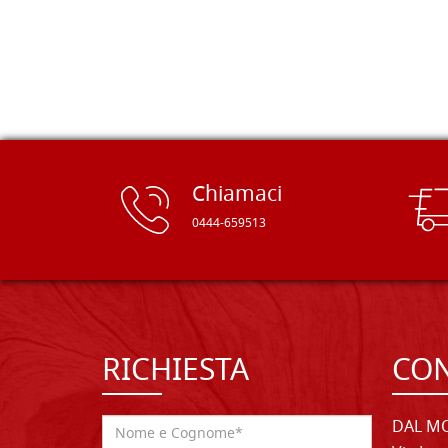
rifinite e a prezzi onesti. Inserito
immediatamente nei miei preferiti il
sito, dal quale conto di ordinare
spesso :) Grazie mille!
Chiamaci
0444-659513
RICHIESTA
CON
DAL MO