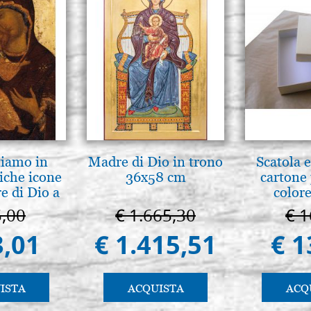
tiamo in
Madre di Dio in trono
Scatola e
iche icone
36x58 cm
cartone 
e di Dio a
colore
 e Suzdal
5,00
€ 1.665,30
€ 1
al. 2019)
3,01
€ 1.415,51
€ 1
ISTA
ACQUISTA
ACQ