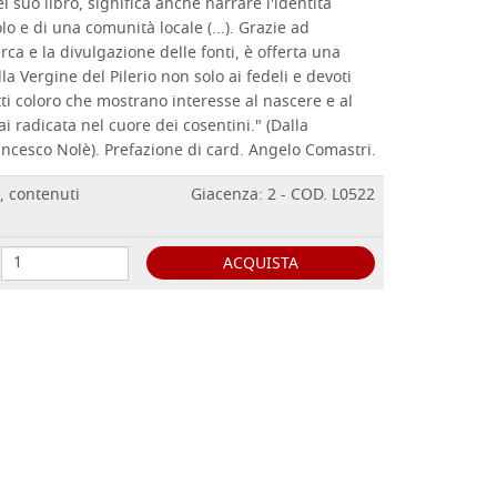
 suo libro, significa anche narrare l'identità
lo e di una comunità locale (...). Grazie ad
rca e la divulgazione delle fonti, è offerta una
a Vergine del Pilerio non solo ai fedeli e devoti
i coloro che mostrano interesse al nascere e al
 radicata nel cuore dei cosentini." (Dalla
ancesco Nolè). Prefazione di card. Angelo Comastri.
, contenuti
Giacenza: 2 - COD. L0522
ACQUISTA