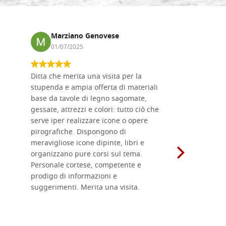
Marziano Genovese
Anna
01/07/2025
17/02
Ditta che merita una visita per la
Le tavole i
stupenda e ampia offerta di materiali
da me acqu
base da tavole di legno sagomate,
fornitissi
gessate, attrezzi e colori: tutto ciò che
per esegui
serve iper realizzare icone o opere
un ottimo 
pirografiche. Dispongono di
sono dispo
meravigliose icone dipinte, libri e
di formati
organizzano pure corsi sul tema.
l'imballagg
Personale cortese, competente e
ricevuti c
prodigo di informazioni e
Complimen
suggerimenti. Merita una visita.