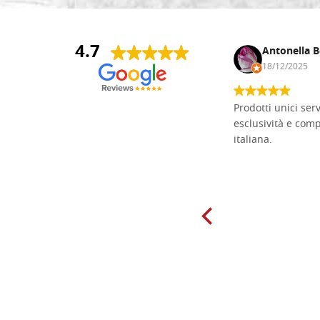
4.7
Andrea Monguzzi
Antonella B
15/01/2025
18/12/2025
Non pratico l'iconografia, ma mi
Prodotti unici ser
cimento con il chip carving. Ho girato
esclusività e com
mari e monti online alla ricerca di
italiana.
tavole di tiglio per poter coltivare il
mio hobby, e ne ho comprate diverse
da diversi fornitori. Ho sempre speso
molto per delle tavole scadenti. Un
giorno sono finito, per caso, sul sito
della Falegnameria Dal Molin e mi si
è aperto un mondo. Tavole di tutte le
misure, e anche di forme particolari...
Ne ho ordinata qualcuna per provare
e devo dire: FINALMENTE! Finalmente
delle tavole di alta qualità, ben