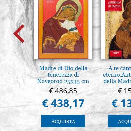
Madre di Dio della
A te can
tenerezza di
eterno.Ant
Novgorod 25x35 cm
della Madr
Vladimir
€ 486,85
€ 1
(libro-c
€ 438,17
€ 1
ACQUISTA
ACQU