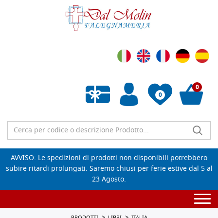
0
0
Wishlist vuota
AVVISO: Le spedizioni di prodotti non disponibili potrebbero
subire ritardi prolungati. Saremo chiusi per ferie estive dal 5 al
23 Agosto.
Togg
navi