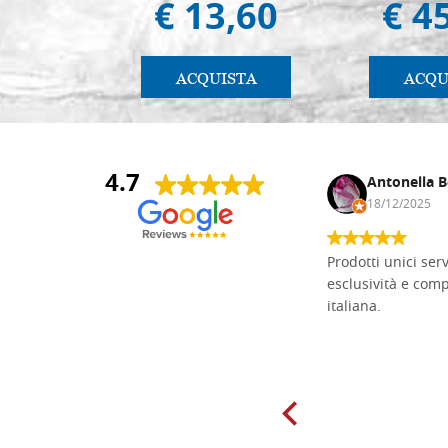
€ 13,60
€ 4
ACQUISTA
ACQU
4.7
Andrea Monguzzi
Antonella B
15/01/2025
18/12/2025
Non pratico l'iconografia, ma mi
Prodotti unici ser
cimento con il chip carving. Ho girato
esclusività e com
mari e monti online alla ricerca di
italiana.
tavole di tiglio per poter coltivare il
mio hobby, e ne ho comprate diverse
da diversi fornitori. Ho sempre speso
molto per delle tavole scadenti. Un
giorno sono finito, per caso, sul sito
della Falegnameria Dal Molin e mi si