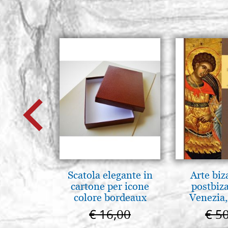
Scatola elegante in
Arte biz
cartone per icone
postbiz
colore bordeaux
Venezia,
€ 16,00
€ 5