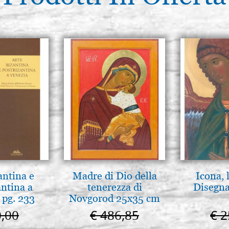
antina e
Madre di Dio della
Icona, 
antina a
tenerezza di
Disegna
 pg. 233
Novgorod 25x35 cm
0,00
€ 486,85
€ 2