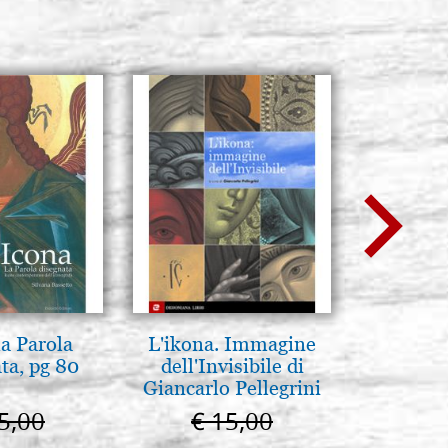
la Parola
L'ikona. Immagine
Scatola 
ta, pg 80
dell'Invisibile di
cartone
Giancarlo Pellegrini
color
5,00
€ 15,00
€ 