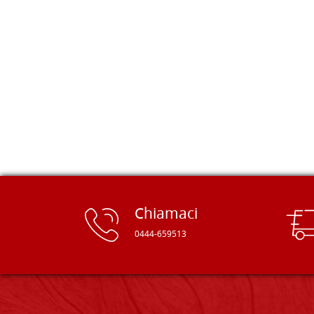
è aperto un mondo. Tavole di tutte le
misure, e anche di forme particolari...
Ne ho ordinata qualcuna per provare
e devo dire: FINALMENTE! Finalmente
delle tavole di alta qualità, ben
rifinite e a prezzi onesti. Inserito
immediatamente nei miei preferiti il
sito, dal quale conto di ordinare
spesso :) Grazie mille!
Chiamaci
0444-659513