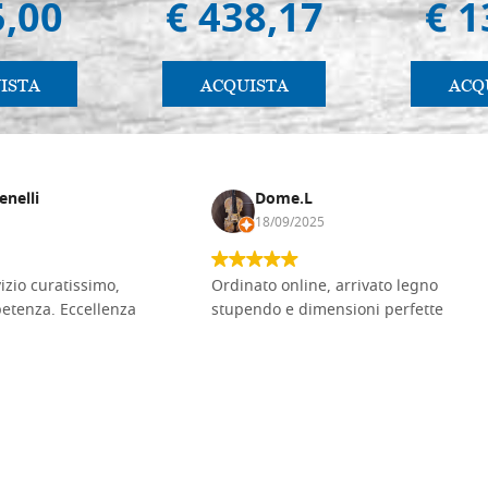
5,00
€ 438,17
€ 1
ISTA
ACQUISTA
ACQ
enelli
Dome.L
18/09/2025
vizio curatissimo,
Ordinato online, arrivato legno
petenza. Eccellenza
stupendo e dimensioni perfette