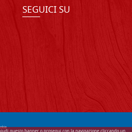
SEGUICI SU
okie
Se chiudi questo banner o prosegui con la navigazione cliccando un