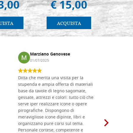
3,00
€ 15,00
€ 
UISTA
ACQUISTA
AC
Marziano Genovese
Anna
01/07/2025
17/02
Ditta che merita una visita per la
Le tavole i
stupenda e ampia offerta di materiali
da me acqu
base da tavole di legno sagomate,
fornitissi
gessate, attrezzi e colori: tutto ciò che
per esegui
serve iper realizzare icone o opere
un ottimo 
pirografiche. Dispongono di
sono dispo
meravigliose icone dipinte, libri e
di formati
organizzano pure corsi sul tema.
l'imballagg
Personale cortese, competente e
ricevuti c