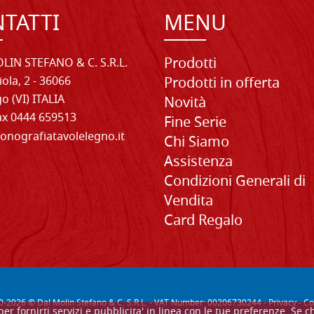
TATTI
MENU
Prodotti
LIN STEFANO & C. S.R.L.
iola, 2 - 36066
Prodotti in offerta
o (VI) ITALIA
Novità
Fax 0444 659513
Fine Serie
onografiatavolelegno.it
Chi Siamo
Assistenza
Condizioni Generali di
Vendita
Card Regalo
0-
2026
© Dal Molin Stefano & C. S.R.L. - VAT Number: 00206730244 -
Privacy
-
Co
, per fornirti servizi e pubblicita' in linea con le tue preferenze. 