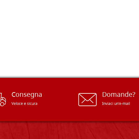
Consegna
Domande?
Veloce e sicura
Inviaci un'e-mail