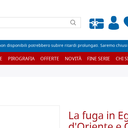
Wishlist vuota
non disponibili potrebbero subire ritardi prolungati. Saremo chiusi p
E
PIROGRAFIA
OFFERTE
NOVITÀ
FINE SERIE
CHI 
La fuga in Eg
d'Oriente e 