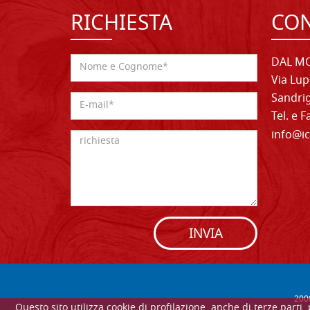
RICHIESTA
CON
DAL MO
Via Lup
Sandrig
Tel. e 
info@ic
INVIA
200
Questo sito utilizza cookie di profilazione, anche di terze parti