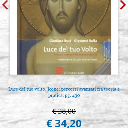
Luce del tuo volto. Icone: percorsi avanzati fra teoria e
pratica. pg. 430
€ 38,00
€ 34,20