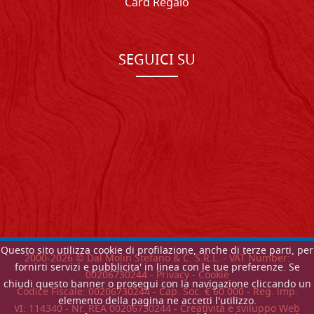
Card Regalo
SEGUICI SU
Questo sito utilizza cookie di profilazione, anche di terze parti, per
2000-
2026
© Dal Molin Stefano & C. S.R.L. - VAT Number:
fornirti servizi e pubblicita' in linea con le tue preferenze. Se
00206730244 -
Privacy
-
Cookie
chiudi questo banner o prosegui con la navigazione cliccando un
Codice Fiscale: 00206730244 - Cap. Soc. € 60.000 - Reg. imp.
elemento della pagina ne accetti l'utilizzo.
VI: 114340 - Nr. REA 00206730244 - Creatività e sviluppo Web