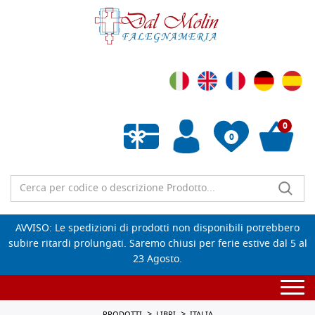
0
0
Wishlist vuota
AVVISO: Le spedizioni di prodotti non disponibili potrebbero
subire ritardi prolungati. Saremo chiusi per ferie estive dal 5 al
23 Agosto.
Togg
navi