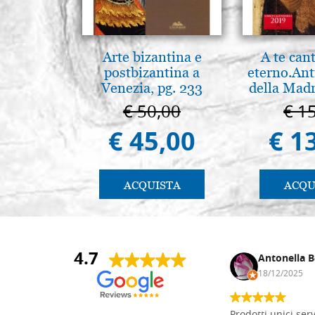
Arte bizantina e
A te can
postbizantina a
eterno.Ant
Venezia, pg. 233
della Madr
Vladimir
€ 50,00
€ 1
(libro-c
€ 45,00
€ 1
ACQUISTA
ACQU
4.7
Andrea Monguzzi
Antonella B
15/01/2025
18/12/2025