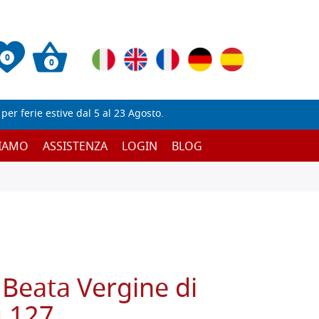
0
0
er ferie estive dal 5 al 23 Agosto.
SIAMO
ASSISTENZA
LOGIN
BLOG
a Beata Vergine di
g.127