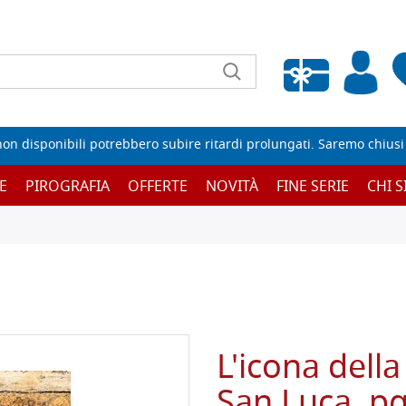
Wishlist vuota
non disponibili potrebbero subire ritardi prolungati. Saremo chiusi p
E
PIROGRAFIA
OFFERTE
NOVITÀ
FINE SERIE
CHI 
L'icona dell
San Luca, p