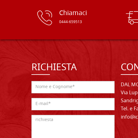
Chiamaci
0444-659513
RICHIESTA
CON
DAL MO
Via Lup
Sandrig
Tel. e 
info@ic