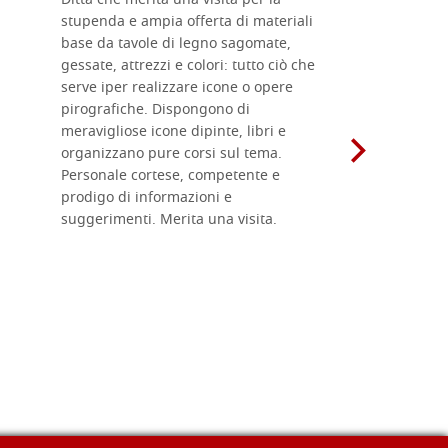
Ditta che merita una visita per la
Le tavole i
stupenda e ampia offerta di materiali
da me acqu
base da tavole di legno sagomate,
fornitissi
gessate, attrezzi e colori: tutto ciò che
per esegui
serve iper realizzare icone o opere
un ottimo 
pirografiche. Dispongono di
sono dispo
meravigliose icone dipinte, libri e
di formati
organizzano pure corsi sul tema.
l'imballagg
Personale cortese, competente e
ricevuti c
prodigo di informazioni e
Complimen
suggerimenti. Merita una visita.