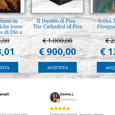
tiamo in
Il Duomo di Pisa -
Icona, 
iche icone
The Cathedral of Pisa
Disegna
e di Dio a
 e Suzdal
5,00
€ 1.000,00
€ 2
al. 2019)
3,01
€ 900,00
€ 1
ISTA
ACQUISTA
ACQ
enelli
Dome.L
18/09/2025