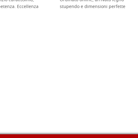
vizio curatissimo,
Ordinato online, arrivato legno
petenza. Eccellenza
stupendo e dimensioni perfette