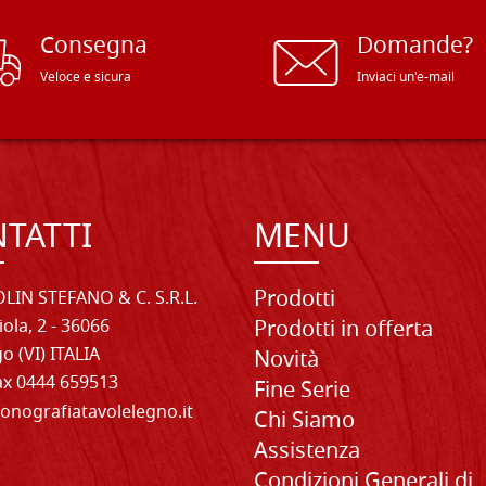
Consegna
Domande?
Veloce e sicura
Inviaci un'e-mail
TATTI
MENU
Prodotti
LIN STEFANO & C. S.R.L.
iola, 2 - 36066
Prodotti in offerta
o (VI) ITALIA
Novità
Fax 0444 659513
Fine Serie
onografiatavolelegno.it
Chi Siamo
Assistenza
Condizioni Generali di