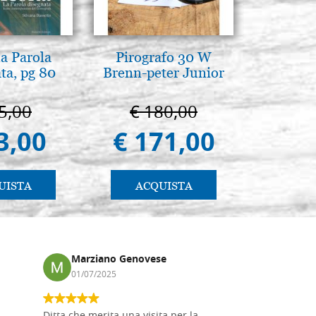
la Parola
Pirografo 30 W
Madre d
ta, pg 80
Brenn-peter Junior
tene
Novgoro
5,00
€ 180,00
€ 4
3,00
€ 171,00
€ 4
UISTA
ACQUISTA
AC
Marziano Genovese
Anna
01/07/2025
17/02