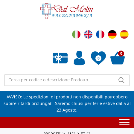
0
0
Wishlist vuota
AVVISO: Le spedizioni di prodotti non disponibili potrebbero
subire ritardi prolungati. Saremo chiusi per ferie estive dal 5 al
23 Agosto.
Togg
navi