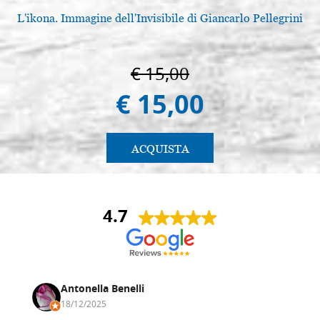
L'ikona. Immagine dell'Invisibile di Giancarlo Pellegrini
L
€ 15,00
€ 15,00
ACQUISTA
4.7
Antonella Benelli
18/12/2025