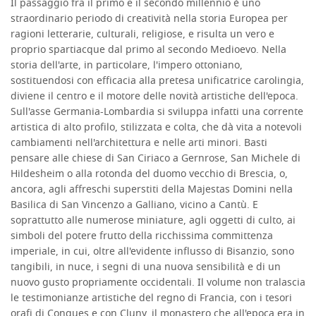
Il passaggio fra il primo e il secondo millennio è uno
straordinario periodo di creatività nella storia Europea per
ragioni letterarie, culturali, religiose, e risulta un vero e
proprio spartiacque dal primo al secondo Medioevo. Nella
storia dell'arte, in particolare, l'impero ottoniano,
sostituendosi con efficacia alla pretesa unificatrice carolingia,
diviene il centro e il motore delle novità artistiche dell'epoca.
Sull'asse Germania-Lombardia si sviluppa infatti una corrente
artistica di alto profilo, stilizzata e colta, che dà vita a notevoli
cambiamenti nell'architettura e nelle arti minori. Basti
pensare alle chiese di San Ciriaco a Gernrose, San Michele di
Hildesheim o alla rotonda del duomo vecchio di Brescia, o,
ancora, agli affreschi superstiti della Majestas Domini nella
Basilica di San Vincenzo a Galliano, vicino a Cantù. E
soprattutto alle numerose miniature, agli oggetti di culto, ai
simboli del potere frutto della ricchissima committenza
imperiale, in cui, oltre all'evidente influsso di Bisanzio, sono
tangibili, in nuce, i segni di una nuova sensibilità e di un
nuovo gusto propriamente occidentali. Il volume non tralascia
le testimonianze artistiche del regno di Francia, con i tesori
orafi di Conques e con Cluny, il monastero che all'epoca era in